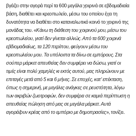
βγάζει στην αγορά περί τα 600 μεγάλα χοιρινά σε εβδομαδιαία
βάση, διαθέτει και κρεοπωλείο, μέσω του οποίου έχει τη
δυνατότητα να διαθέτει στο καταναλωτικό κοινό το χοιρινό της
μονάδας του. «
Κάνω τη διάθεση του χοιρινού μου, μέσω του
κρεοπωλείου, γιατί δεν γίνεται αλλιώς. Από τα 600 χοιρινά
εβδιομαδιαίως, τα 120 περίπου, φεύγουν μέσω του
κρεοπωλείου μου. Τα υπόλοιπα τα δίνω σε εμπόρους. Στα
σούπερ μάρκετ απευθείας δεν συμφέρει να δώσω, γιατί οι
τιμές είναι πολύ χαμηλές κι εκτός αυτού, μας πληρώνουν με
επιταγές μετά από 5 και 6 μήνες. Σε εποχές, κατ’ επέκταση,
όπως η σημερινή, με μεγάλες ανάγκες σε ρευστότητα, λόγω
των ακριβών ζωοτροφών, δεν συμφέρει σε καμιά περίπτωση η
απευθείας πώληση από μας σε μεγάλα μάρκετ. Αυτά
αγοράζουν κρέας από το εμπόριο με δημοπρασίες
», τονίζει.