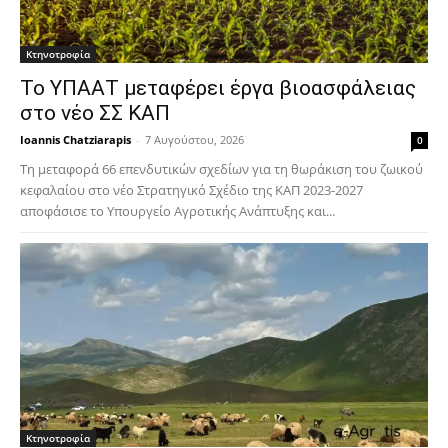
Κτηνοτροφία
Το ΥΠΑΑΤ μεταφέρει έργα βιοασφάλειας
στο νέο ΣΣ ΚΑΠ
Ioannis Chatziarapis
-
7 Αυγούστου, 2026
0
Τη μεταφορά 66 επενδυτικών σχεδίων για τη θωράκιση του ζωικού
κεφαλαίου στο νέο Στρατηγικό Σχέδιο της ΚΑΠ 2023-2027
αποφάσισε το Υπουργείο Αγροτικής Ανάπτυξης και...
Κτηνοτροφία