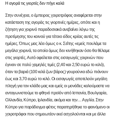
Η αγορά τις γιορτές δεν πήγε καλά
Στην συνέχεια, ο έμπειρος χοιροτρόφος αναφέρεται στην
κατάσταση της αγοράς τις γιορτινές ημέρες, οπότε και η
ζήτηση για χοιρινό παραδοσιακά ανεβαίνει λόγω της
προτίμησης του κοινού για τέτοιο είδος κρέας αυτές τις
ημέρες. Όπως μας λέει όμως ο κ. Σεΐτης «εμείς πουλάμε τα
μεγάλα χοιρινά, τα οποία όμως δεν κινήθηκαν όσο θα θέλαμε
στις γιορτές. Αυτό οφείλεται στις εισαγωγές χοιρινών που
έγιναν σε πολύ χαμηλές τιμές (2,40 και 2,50 ευρώ το κιλό),
όταν τα βαριά (100 κιλά ζων βάρος) γουρούνια εδώ πιάνουν
έως και 3,70 ευρώ το κιλό. Οι εισαγωγές αποτελούν μεγάλη
πληγή για τον κλάδο μας και εμείς οι μονάδες καλούμαστε να
ανταγωνιστούμε το φθηνό προϊόν από Ισπανία, Βουλγαρία,
Ολλανδία, Κύπρο, Ιρλανδία, ακόμα και την… Αγγλία. Στην
Κύπρο για παράδειγμα φέτος παρατηρήθηκε το φαινόμενο οι
χοιροτρόφοι που σημειωτέον εκεί ασχολούνται και με άλλα