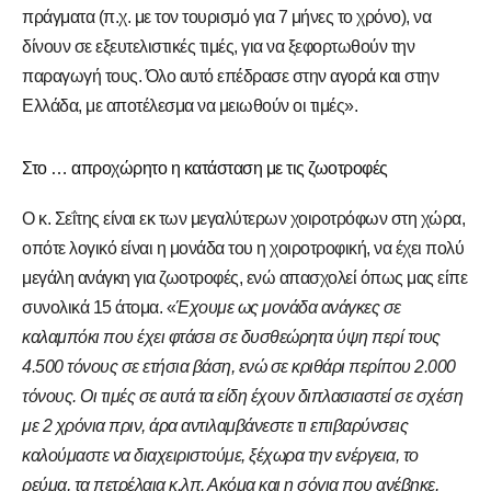
πράγματα (π.χ. με τον τουρισμό για 7 μήνες το χρόνο), να
δίνουν σε εξευτελιστικές τιμές, για να ξεφορτωθούν την
παραγωγή τους. Όλο αυτό επέδρασε στην αγορά και στην
Ελλάδα, με αποτέλεσμα να μειωθούν οι τιμές».
Στο … απροχώρητο η κατάσταση με τις ζωοτροφές
Ο κ. Σεΐτης είναι εκ των μεγαλύτερων χοιροτρόφων στη χώρα,
οπότε λογικό είναι η μονάδα του η χοιροτροφική, να έχει πολύ
μεγάλη ανάγκη για ζωοτροφές, ενώ απασχολεί όπως μας είπε
συνολικά 15 άτομα. «
Έχουμε ως μονάδα ανάγκες σε
καλαμπόκι που έχει φτάσει σε δυσθεώρητα ύψη περί τους
4.500 τόνους σε ετήσια βάση, ενώ σε κριθάρι περίπου 2.000
τόνους. Οι τιμές σε αυτά τα είδη έχουν διπλασιαστεί σε σχέση
με 2 χρόνια πριν, άρα αντιλαμβάνεστε τι επιβαρύνσεις
καλούμαστε να διαχειριστούμε, ξέχωρα την ενέργεια, το
ρεύμα, τα πετρέλαια κ.λπ. Ακόμα και η σόγια που ανέβηκε,