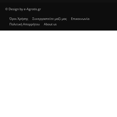
© Design by e-Agrotis.gr
Όροι Χρήσης
Συνεργαστείτε μαζί μας
Επικοινωνία
Πολιτική Απορρήτου
About us