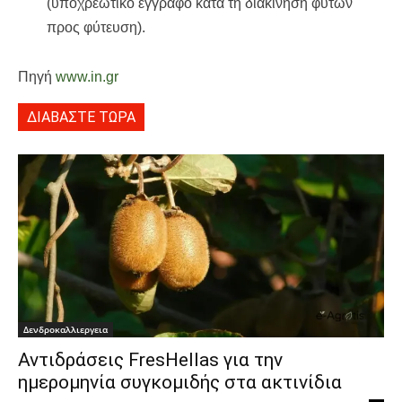
(υποχρεωτικό έγγραφο κατά τη διακίνηση φυτών
προς φύτευση).
Πηγή
www.in.gr
ΔΙΑΒΑΣΤΕ ΤΩΡΑ
Δενδροκαλλιεργεια
Αντιδράσεις FresHellas για την
ημερομηνία συγκομιδής στα ακτινίδια