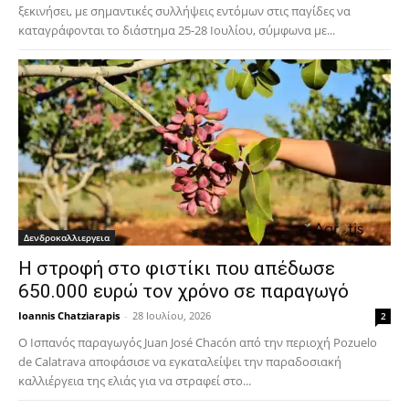
ξεκινήσει, με σημαντικές συλλήψεις εντόμων στις παγίδες να
καταγράφονται το διάστημα 25-28 Ιουλίου, σύμφωνα με...
Δενδροκαλλιεργεια
Η στροφή στο φιστίκι που απέδωσε
650.000 ευρώ τον χρόνο σε παραγωγό
Ioannis Chatziarapis
-
28 Ιουλίου, 2026
2
Ο Ισπανός παραγωγός Juan José Chacón από την περιοχή Pozuelo
de Calatrava αποφάσισε να εγκαταλείψει την παραδοσιακή
καλλιέργεια της ελιάς για να στραφεί στο...