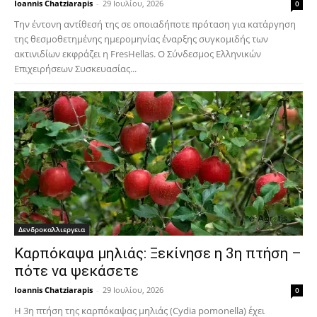
Ioannis Chatziarapis
-
29 Ιουλίου, 2026
0
Την έντονη αντίθεσή της σε οποιαδήποτε πρόταση για κατάργηση
της θεσμοθετημένης ημερομηνίας έναρξης συγκομιδής των
ακτινιδίων εκφράζει η FresHellas. Ο Σύνδεσμος Ελληνικών
Επιχειρήσεων Συσκευασίας...
Δενδροκαλλιεργεια
Καρπόκαψα μηλιάς: Ξεκίνησε η 3η πτήση –
πότε να ψεκάσετε
Ioannis Chatziarapis
-
29 Ιουλίου, 2026
0
Η 3η πτήση της καρπόκαψας μηλιάς (Cydia pomonella) έχει