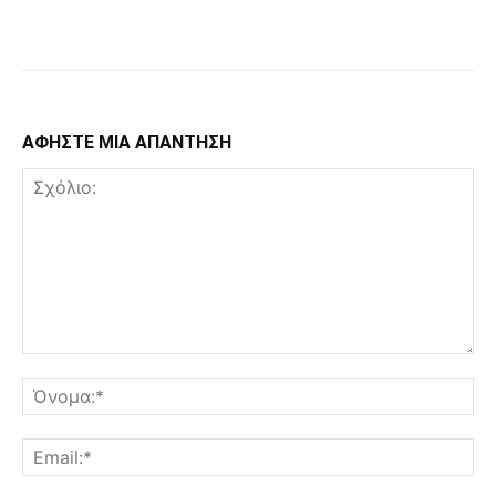
Facebook
Copy URL
ΑΦΗΣΤΕ ΜΙΑ ΑΠΑΝΤΗΣΗ
Σχόλιο:
Όν
Ema