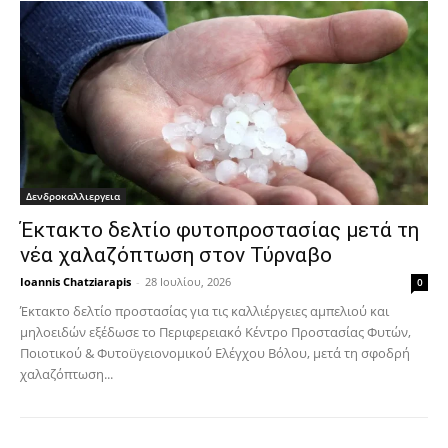
Δενδροκαλλιεργεια
Έκτακτο δελτίο φυτοπροστασίας μετά τη
νέα χαλαζόπτωση στον Τύρναβο
Ioannis Chatziarapis
-
28 Ιουλίου, 2026
0
Έκτακτο δελτίο προστασίας για τις καλλιέργειες αμπελιού και
μηλοειδών εξέδωσε το Περιφερειακό Κέντρο Προστασίας Φυτών,
Ποιοτικού & Φυτοϋγειονομικού Ελέγχου Βόλου, μετά τη σφοδρή
χαλαζόπτωση...