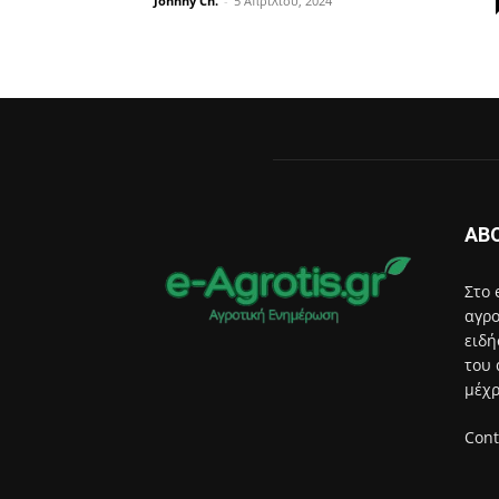
Johnny Ch.
-
5 Απριλίου, 2024
AB
Στο 
αγρο
ειδή
του 
μέχρ
Cont