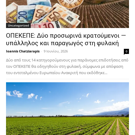
Uncategorized
ΟΠΕΚΕΠΕ: Δύο προσωρινά κρατούμενοι —
υπάλληλος και παραγωγός στη φυλακή
Ioannis Chatziarapis
-
9 Ιουνίου, 2026
0
Δύο από τους 14 κατηγορούμενους για παράνομες επιδοτήσεις από
τον ΟΠΕΚΕΠΕ θα οδηγηθούν στη φυλακή, σύμφωνα με απόφαση
του εντεταλμένου Ευρωπαίου Ανακριτή που εκδόθηκε...