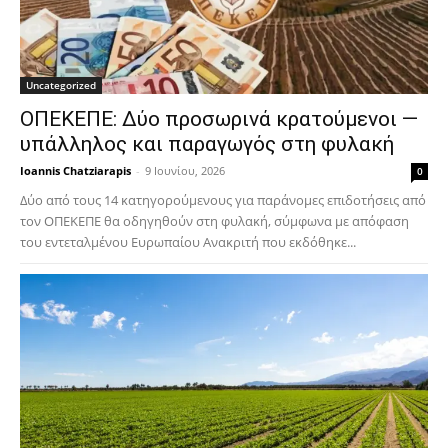
Uncategorized
ΟΠΕΚΕΠΕ: Δύο προσωρινά κρατούμενοι —
υπάλληλος και παραγωγός στη φυλακή
Ioannis Chatziarapis
-
9 Ιουνίου, 2026
0
Δύο από τους 14 κατηγορούμενους για παράνομες επιδοτήσεις από
τον ΟΠΕΚΕΠΕ θα οδηγηθούν στη φυλακή, σύμφωνα με απόφαση
του εντεταλμένου Ευρωπαίου Ανακριτή που εκδόθηκε...