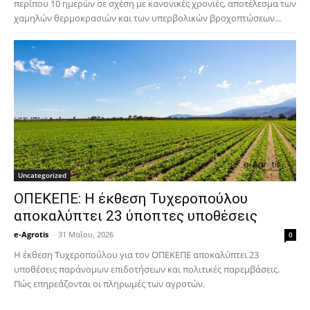
περίπου 10 ημερών σε σχέση με κανονικές χρονιές, αποτέλεσμα των
χαμηλών θερμοκρασιών και των υπερβολικών βροχοπτώσεων...
Uncategorized
ΟΠΕΚΕΠΕ: Η έκθεση Τυχεροπούλου
αποκαλύπτει 23 ύποπτες υποθέσεις
e-Agrotis
-
31 Μαΐου, 2026
0
Η έκθεση Τυχεροπούλου για τον ΟΠΕΚΕΠΕ αποκαλύπτει 23
υποθέσεις παράνομων επιδοτήσεων και πολιτικές παρεμβάσεις.
Πώς επηρεάζονται οι πληρωμές των αγροτών.