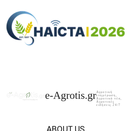
e-Agrotis.gr
Αγροτική
ενημέρωση,
Aγροτικά νέα,
Aγροτικές
ειδήσεις 24/7
ABOUT US