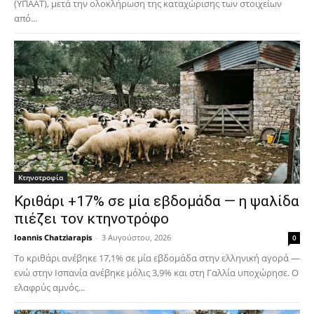
(ΥΠΑΑΤ), μετά την ολοκλήρωση της καταχώρισης των στοιχείων
από...
Κτηνοτροφία
Κριθάρι +17% σε μία εβδομάδα — η ψαλίδα
πιέζει τον κτηνοτρόφο
Ioannis Chatziarapis
-
3 Αυγούστου, 2026
0
Το κριθάρι ανέβηκε 17,1% σε μία εβδομάδα στην ελληνική αγορά —
ενώ στην Ισπανία ανέβηκε μόλις 3,9% και στη Γαλλία υποχώρησε. Ο
ελαφρύς αμνός...