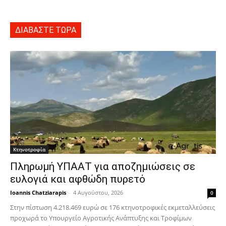
ΔΙΑΒΑΣΤΕ ΤΩΡΑ
Κτηνοτροφία
Πληρωμή ΥΠΑΑΤ για αποζημιώσεις σε
ευλογιά και αφθώδη πυρετό
Ioannis Chatziarapis
-
4 Αυγούστου, 2026
0
Στην πίστωση 4.218.469 ευρώ σε 176 κτηνοτροφικές εκμεταλλεύσεις
προχωρά το Υπουργείο Αγροτικής Ανάπτυξης και Τροφίμων