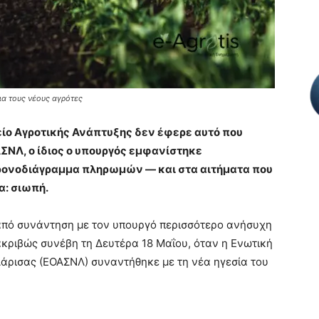
ια τους νέους αγρότες
είο Αγροτικής Ανάπτυξης δεν έφερε αυτό που
ΣΝΛ, ο ίδιος ο υπουργός εμφανίστηκε
 χρονοδιάγραμμα πληρωμών — και στα αιτήματα που
α: σιωπή.
από συνάντηση με τον υπουργό περισσότερο ανήσυχη
 ακριβώς συνέβη τη Δευτέρα 18 Μαΐου, όταν η Ενωτική
ρισας (ΕΟΑΣΝΛ) συναντήθηκε με τη νέα ηγεσία του