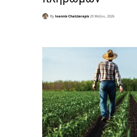
By
Ioannis Chatziarapis
20 Μαΐου, 2026
Facebook
Copy URL