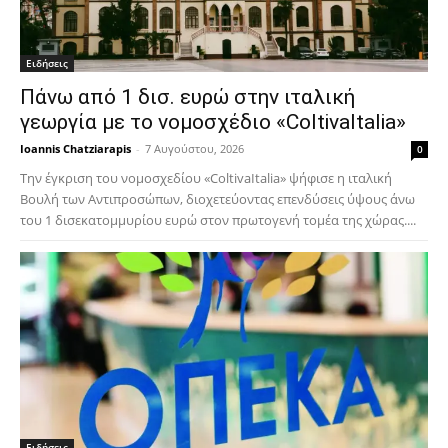
Ειδήσεις
Πάνω από 1 δισ. ευρώ στην ιταλική
γεωργία με το νομοσχέδιο «ColtivaItalia»
Ioannis Chatziarapis
-
7 Αυγούστου, 2026
0
Την έγκριση του νομοσχεδίου «ColtivaItalia» ψήφισε η ιταλική
Βουλή των Αντιπροσώπων, διοχετεύοντας επενδύσεις ύψους άνω
του 1 δισεκατομμυρίου ευρώ στον πρωτογενή τομέα της χώρας....
Ειδήσεις