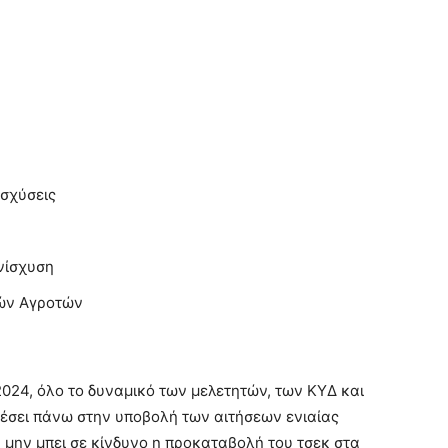
ισχύσεις
νίσχυση
ρών Αγροτών
2024, όλο το δυναµικό των µελετητών, των ΚΥ∆ και
έσει πάνω στην υποβολή των αιτήσεων ενιαίας
 µην µπει σε κίνδυνο η προκαταβολή του τσεκ στα