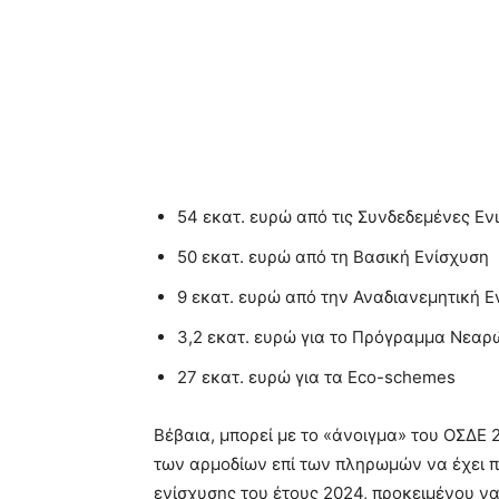
54 εκατ. ευρώ από τις Συνδεδεμένες Εν
50 εκατ. ευρώ από τη Βασική Ενίσχυση
9 εκατ. ευρώ από την Αναδιανεμητική Ε
3,2 εκατ. ευρώ για το Πρόγραμμα Νεα
27 εκατ. ευρώ για τα Eco-schemes
Bέβαια, μπορεί µε το «άνοιγµα» του ΟΣ∆Ε 
των αρµοδίων επί των πληρωµών να έχει π
ενίσχυσης του έτους 2024, προκειµένου να