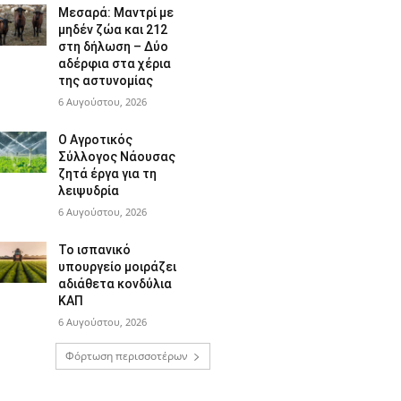
Μεσαρά: Μαντρί με
μηδέν ζώα και 212
στη δήλωση – Δύο
αδέρφια στα χέρια
της αστυνομίας
6 Αυγούστου, 2026
Ο Αγροτικός
Σύλλογος Νάουσας
ζητά έργα για τη
λειψυδρία
6 Αυγούστου, 2026
Το ισπανικό
υπουργείο μοιράζει
αδιάθετα κονδύλια
ΚΑΠ
6 Αυγούστου, 2026
Φόρτωση περισσοτέρων