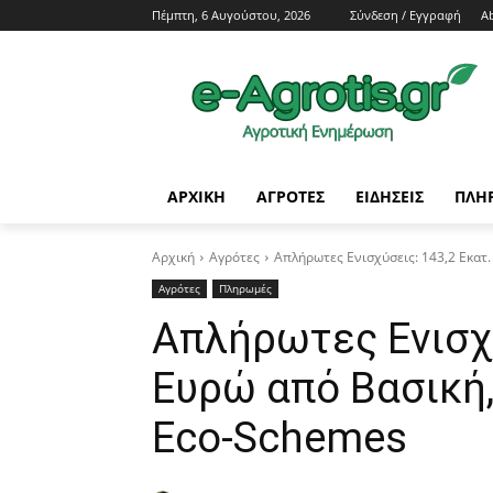
Πέμπτη, 6 Αυγούστου, 2026
Σύνδεση / Εγγραφή
A
ΑΡΧΙΚΗ
AΓΡΟΤΕΣ
ΕΙΔΗΣΕΙΣ
ΠΛΗ
Αρχική
Αγρότες
Απλήρωτες Ενισχύσεις: 143,2 Εκατ
Αγρότες
Πληρωμές
Απλήρωτες Ενισχύ
Ευρώ από Βασική,
Eco-Schemes