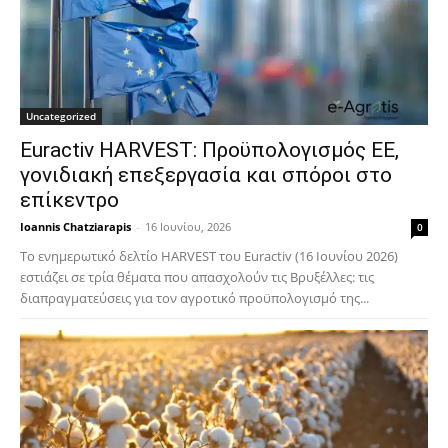
Uncategorized
Euractiv HARVEST: Προϋπολογισμός ΕΕ,
γονιδιακή επεξεργασία και σπόροι στο
επίκεντρο
Ioannis Chatziarapis
-
16 Ιουνίου, 2026
0
Το ενημερωτικό δελτίο HARVEST του Euractiv (16 Ιουνίου 2026)
εστιάζει σε τρία θέματα που απασχολούν τις Βρυξέλλες: τις
διαπραγματεύσεις για τον αγροτικό προϋπολογισμό της...