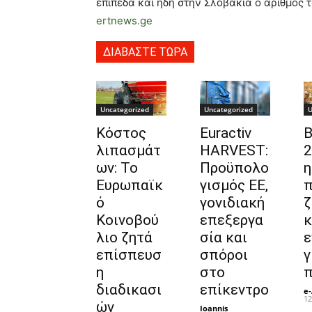
επίπεδα και ήδη στην Σλοβακία ο αριθμός τ
ertnews.ge
ΔΙΑΒΑΣΤΕ ΤΩΡΑ
Uncategorized
Uncategorized
U
Κόστος
Euractiv
Β
λιπασμάτ
HARVEST:
2
ων: Το
Προϋπολο
η
Ευρωπαϊκ
γισμός ΕΕ,
π
ό
γονιδιακή
ζ
Κοινοβού
επεξεργα
κ
λιο ζητά
σία και
ε
επίσπευσ
σπόροι
γ
η
στο
π
διαδικασι
επίκεντρο
e-
12
ών
Ioannis