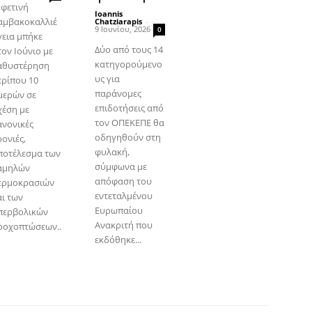
 φετινή
Ioannis
αμβακοκαλλιέ
Chatziarapis
-
9 Ιουνίου, 2026
0
γεια μπήκε
Δύο από τους 14
τον Ιούνιο με
κατηγορούμενο
αθυστέρηση
υς για
ερίπου 10
παράνομες
μερών σε
επιδοτήσεις από
χέση με
τον ΟΠΕΚΕΠΕ θα
ανονικές
οδηγηθούν στη
ονιές,
φυλακή,
ποτέλεσμα των
σύμφωνα με
αμηλών
απόφαση του
ερμοκρασιών
εντεταλμένου
αι των
Ευρωπαίου
περβολικών
Ανακριτή που
ροχοπτώσεων..
εκδόθηκε...