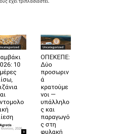
ους έχει τριπλασιαστεί.
ncategorized
Uncategorized
αμβάκι
ΟΠΕΚΕΠΕ:
026: 10
Δύο
μέρες
προσωριν
ίσω,
ά
ιζάνια
κρατούμε
αι
νοι —
ντομολο
υπάλληλο
ική
ς και
ίεση
παραγωγό
ς στη
Agrotis
-
 Ιουνίου, 2026
φυλακή
0