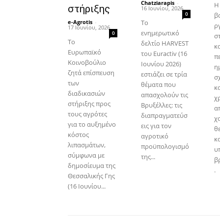
Chatziarapis
-
Η
στήριξης
16 Ιουνίου, 2026
0
β
e-Agrotis
-
Το
ρ
17 Ιουνίου, 2026
ενημερωτικό
0
σ
Το
δελτίο HARVEST
κ
Ευρωπαϊκό
του Euractiv (16
π
Κοινοβούλιο
Ιουνίου 2026)
η
ζητά επίσπευση
εστιάζει σε τρία
σ
των
θέματα που
κ
διαδικασιών
απασχολούν τις
χρ
στήριξης προς
Βρυξέλλες: τις
α
τους αγρότες
διαπραγματεύσ
χ
για το αυξημένο
εις για τον
θ
κόστος
αγροτικό
κ
λιπασμάτων,
προϋπολογισμό
υ
σύμφωνα με
της...
β
δημοσίευμα της
.
Θεσσαλικής Γης
(16 Ιουνίου...