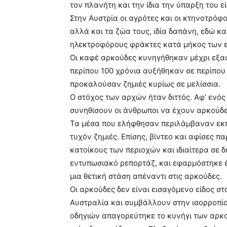
τον πλανήτη και την ίδια την ύπαρξη του ε
Στην Αυστρία οι αγρότες και οι κτηνοτρόφ
αλλά και τα ζώα τους, ιδία δαπάνη, εδώ κ
ηλεκτροφόρους φράκτες κατά μήκος των 
Οι καφέ αρκούδες κυνηγήθηκαν μέχρι εξαφ
περίπου 100 χρόνια αυξήθηκαν σε περίπου 
προκαλούσαν ζημιές κυρίως σε μελίσσια.
Ο στόχος των αρχών ήταν διττός. Αφ’ ενός
συνηθίσουν οι άνθρωποι να έχουν αρκούδε
Τα μέσα που ελήφθησαν περιλάμβαναν εκπ
τυχόν ζημιές. Επίσης, βίντεο και αφίσες 
κατοίκους των περιοχών και ιδιαίτερα σε
εντυπωσιακό ρεπορτάζ, και εφαρμόστηκε έ
μια θετική στάση απέναντι στις αρκούδες.
Οι αρκούδες δεν είναι εισαγόμενο είδος σ
Αυστραλία και συμβάλλουν στην ισορροπί
οδηγιών απαγορεύτηκε το κυνήγι των αρκ