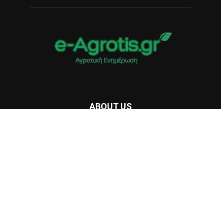
ABOUT US
Στο e-Agrotis.gr, παρέχουμε ένα ευρύ φάσμα υπηρεσιών
αγροτικής ενημέρωσης, αγροτικών νέων και αγροτικών
ειδήσεων 24/7. Είμαστε εδώ για να καλύψουμε κάθε πτυχή
του αγροτικού τομέα, από τη γεωργία και την κτηνοτροφία
μέχρι την αγροτική οικονομία και τις νέες τεχνολογίες.
Contact us:
info@e-agrotis.gr