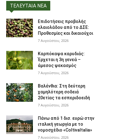
ΤΕΛΕΥΤΑΙΑ ΝΕΑ
Επιδοτήσεις προβολής
ελαιολάδου από το ΔΣΕ:
Προθεσμίες και δικαιούχοι
7 Αυγούστου, 2026
Καρπόκαψα καρυδιάς:
Έρχεται η 3η γενεά –
άμεσος ψεκασμός
7 Αυγούστου, 2026
Βαλένθια: Στη δεύτερη
χαμηλότερη σοδειά
20ετίας τα εσπεριδοειδή
7 Αυγούστου, 2026
Πάνω από 1 δισ. ευρώ στην
ιταλική γεωργία με το
νομοσχέδιο «ColtivaItalia»
7 Αυγούστου, 2026