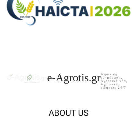
e-Agrotis.gr
Αγροτική
ενημέρωση,
Aγροτικά νέα,
Aγροτικές
ειδήσεις 24/7
ABOUT US