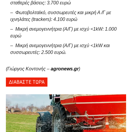
σταθερές βάσεις: 3.700 ευρώ
– Φωτοβολταϊκό, συσσωρευτές και µικρή Α /Γ µε
ιχνηλάτες (trackers): 4.100 ευρώ
– Μικρή ανεµογεννήτρια (Α/Γ) µε ισχύ <1kW: 1.000
ευρώ
– Μικρή ανεµογεννήτρια (Α/Γ) µε ισχύ <1kW και
συσσωρευτές: 2.500 ευρώ.
(Γιώργος Κοντονής –
agronews.gr
)
ΔΙΑΒΑΣΤΕ ΤΩΡΑ