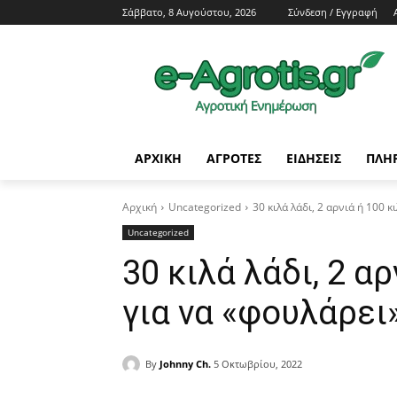
Σάββατο, 8 Αυγούστου, 2026
Σύνδεση / Εγγραφή
ΑΡΧΙΚΗ
AΓΡΟΤΕΣ
ΕΙΔΗΣΕΙΣ
ΠΛΗ
Αρχική
Uncategorized
30 κιλά λάδι, 2 αρνιά ή 100 κ
Uncategorized
30 κιλά λάδι, 2 α
για να «φουλάρει
By
Johnny Ch.
5 Οκτωβρίου, 2022