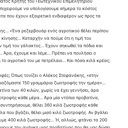
ατος Κρήτης του Γεωτεχνικού Επιμελητηρίου
πιχειρούμε να υπολογίσουμε σήμερα το κόστος
α που έχουν εξαιρετικό ενδιαφέρον ως προς τα
σης… «Ένα ρεζερβουάρ ενός αγροτικού θέλει περίπου
ο κίνησης… Καταρχήν να πούμε ότι η τιμή του
ν τιμή του γάλακτος… Έχουν σηκωθεί τα πόδια και
… Άρα, έχουμε και λέμε… Πρέπει να πουλήσει ο
ι το αγροτικό του με πετρέλαιο… Και πόσα κιλά κρέας;
τροφές; Όπως τονίζει ο Αλέκος Στεφανάκης, «στην
ειαζόμαστε 150 γραμμάρια ζωοτροφής την ημέρα»…
ίνα των 40 κιλών, χωρίς να έχει γεννήσει, άρα
ζωοτροφής κάθε μέρα… Άρα μία ντόπια προβατίνα,
η συντηρήσουμε, θέλει 360 κιλά ζωοτροφής κάθε
άλα που βγάζει, θέλει μισό κιλό ζωοτροφής. Αν βγάλει
ουμε 400 κιλά ζωοτροφής… Ή, αλλιώς, φτάνει τα 200
ύψουμε την ανάγκη μιας προβατίνας που θα μας δώσει