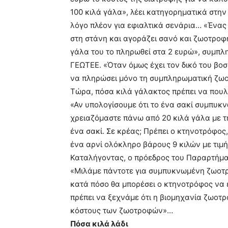
100 κιλά γάλα», λέει κατηγορηματικά στη
λόγο πλέον για εφιαλτικά σενάρια… «Ένας 
στη στάνη και αγοράζει σανό και ζωοτροφή
γάλα του το πληρωθεί στα 2 ευρώ», συμπλ
ΓΕΩΤΕΕ. «Όταν όμως έχει τον δικό του βοσ
να πληρώσει μόνο τη συμπληρωματική ζωοτ
Τώρα, πόσα κιλά γάλακτος πρέπει να πουλ
«Αν υπολογίσουμε ότι το ένα σακί συμπυκ
χρειαζόμαστε πάνω από 20 κιλά γάλα με τη
ένα σακί. Σε κρέας; Πρέπει ο κτηνοτρόφος,
ένα αρνί ολόκληρο βάρους 9 κιλών με τιμή
Καταλήγοντας, ο πρόεδρος του Παραρτήματ
«Μιλάμε πάντοτε για συμπυκνωμένη ζωοτρο
κατά πόσο θα μπορέσει ο κτηνοτρόφος να ε
πρέπει να ξεχνάμε ότι η βιομηχανία ζωοτ
κόστους των ζωοτροφών»…
Πόσα κιλά λάδι