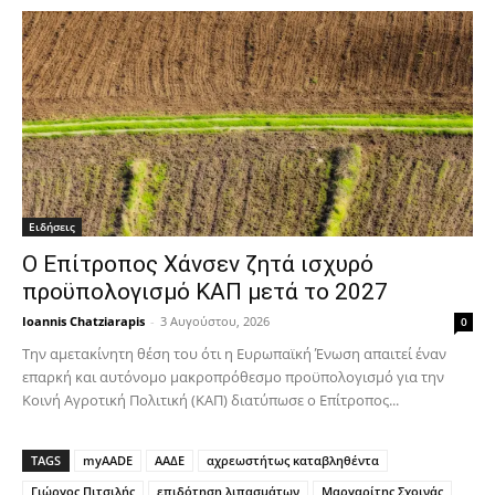
Ειδήσεις
Ο Επίτροπος Χάνσεν ζητά ισχυρό
προϋπολογισμό ΚΑΠ μετά το 2027
Ioannis Chatziarapis
-
3 Αυγούστου, 2026
0
Την αμετακίνητη θέση του ότι η Ευρωπαϊκή Ένωση απαιτεί έναν
επαρκή και αυτόνομο μακροπρόθεσμο προϋπολογισμό για την
Κοινή Αγροτική Πολιτική (ΚΑΠ) διατύπωσε ο Επίτροπος...
TAGS
myAADE
ΑΑΔΕ
αχρεωστήτως καταβληθέντα
Γιώργος Πιτσιλής
επιδότηση λιπασμάτων
Μαργαρίτης Σχοινάς