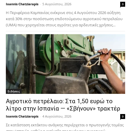
Ioannis Chatziarapis
-
5 Αυγούστου, 2026
0
Η Περιφέρεια Καμπανίας ενέκρινε στις 4 Αυγούστου 2026 αύξηση
κατά 30% στην ποσόστωση επιδοτούμενου αγροτικού πετρελαίου
(UMA) που χορηγείται στους αγρότες για αρδευτικές χρήσεις...
Ειδήσεις
Αγροτικό πετρέλαιο: Στα 1,50 ευρώ το
λίτρο στην Ισπανία — «Σβήνουν» τρακτέρ
Ioannis Chatziarapis
-
4 Αυγούστου, 2026
0
Σε κατάσταση εκτάκτου ανάγκης περιέρχεται ο πρωτογενής τομέας