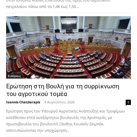
στην Ισπανία, καθώς η εκτίναξη της τιμής του αγροτικού
πετρελαίου πάνω από τα 1,46 έως 1,50...
Ειδήσεις
Ερώτηση στη Βουλή για τη συρρίκνωση
του αγροτικού τομέα
Ioannis Chatziarapis
-
4 Αυγούστου, 2026
0
Ερώτηση προς τον Υπουργό Αγροτικής Ανάπτυξης και Τροφίμων
κατέθεσαν επτά ανεξάρτητοι βουλευτές της Αριστεράς, με
πρωτοβουλία του βουλευτή Ξάνθης Χουσεΐν Ζεϊμπέκ,
αποτυπώνοντας την υποχώρηση...