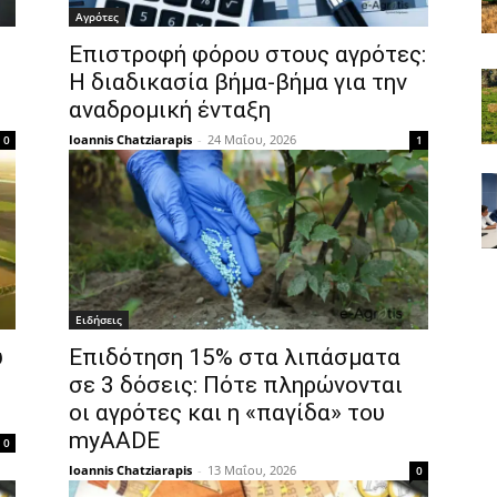
Αγρότες
Επιστροφή φόρου στους αγρότες:
Η διαδικασία βήμα-βήμα για την
αναδρομική ένταξη
Ioannis Chatziarapis
-
24 Μαΐου, 2026
0
1
Ειδήσεις
υ
Επιδότηση 15% στα λιπάσματα
σε 3 δόσεις: Πότε πληρώνονται
οι αγρότες και η «παγίδα» του
myAADE
0
Ioannis Chatziarapis
-
13 Μαΐου, 2026
0