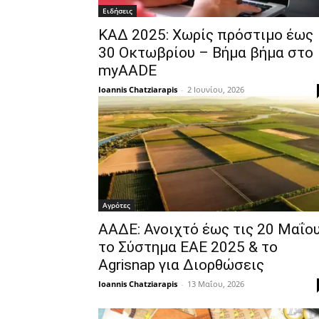
Ειδήσεις
ΚΑΔ 2025: Χωρίς πρόστιμο έως
30 Οκτωβρίου – Βήμα βήμα στο
myAADE
Ioannis Chatziarapis
-
2 Ιουνίου, 2026
Αγρότες
ΑΑΔΕ: Ανοιχτό έως τις 20 Μαΐο
το Σύστημα ΕΑΕ 2025 & το
Agrisnap για Διορθώσεις
Ioannis Chatziarapis
-
13 Μαΐου, 2026