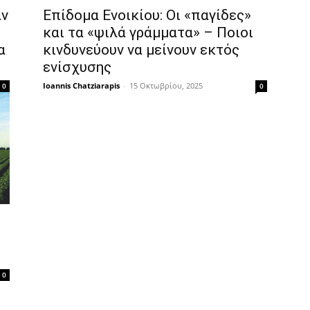
αν
Επίδομα Ενοικίου: Οι «παγίδες»
και τα «ψιλά γράμματα» – Ποιοι
α
κινδυνεύουν να μείνουν εκτός
ενίσχυσης
Ioannis Chatziarapis
-
15 Οκτωβρίου, 2025
0
0
0