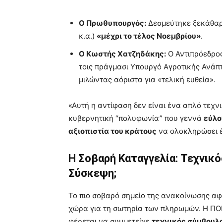
Ο Πρωθυπουργός:
Δεσμεύτηκε ξεκάθαρ
κ.α.)
«μέχρι το τέλος Νοεμβρίου»
.
Ο Κωστής Χατζηδάκης:
Ο Αντιπρόεδρος
τοις πράγμασι Υπουργό Αγροτικής Ανάπ
μιλώντας αόριστα για «τελική ευθεία».
«Αυτή η αντίφαση δεν είναι ένα απλό τεχνι
κυβερνητική “πολυφωνία” που γεννά
εύλο
αξιοπιστία του κράτους
να ολοκληρώσει έ
Η Σοβαρή Καταγγελία: Τεχνικ
Σύσκεψη;
Το πιο σοβαρό σημείο της ανακοίνωσης 
χώρα για τη σωτηρία των πληρωμών. Η ΠΟ
φέρεται να συμμετείχε
τεχνικός σύμβουλο