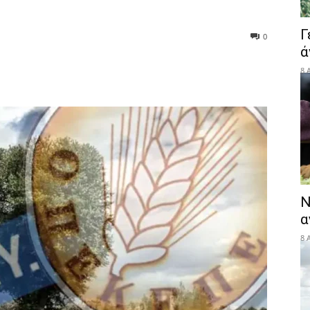
Γ
0
ά
8 
Ν
α
8 