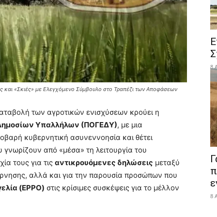
Ε
Σ
8 
ς και «Σκιές» με Ελεγχόμενο Σύμβουλο στο Τραπέζι των Αποφάσεων
καταβολή των αγροτικών ενισχύσεων κρούει η
Δημοσίων Υπαλλήλων (ΠΟΓΕΔΥ)
, με μια
οβαρή κυβερνητική ασυνεννοησία και θέτει
ου γνωρίζουν από «μέσα» τη λειτουργία του
Γ
ία τους για τις
αντικρουόμενες δηλώσεις
μεταξύ
π
ρνησης, αλλά και για την παρουσία προσώπων που
ε
ελία (EPPO)
στις κρίσιμες συσκέψεις για το μέλλον
8 