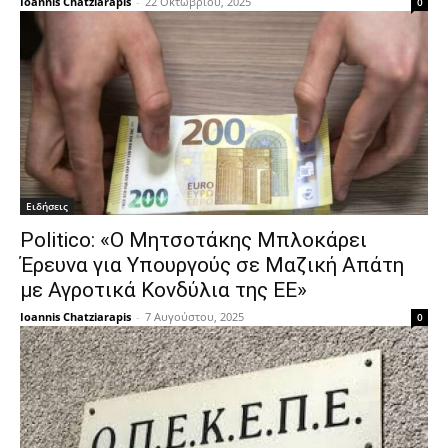
Ioannis Chatziarapis
-
22 Οκτωβρίου, 2025
0
Ειδήσεις
Politico: «Ο Μητσοτάκης Μπλοκάρει
Έρευνα για Υπουργούς σε Μαζική Απάτη
με Αγροτικά Κονδύλια της ΕΕ»
Ioannis Chatziarapis
-
7 Αυγούστου, 2025
0