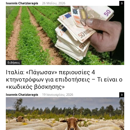
Ioannis Chatziarapis
-
26 Μαΐου, 2026
0
Ειδήσεις
Ιταλία: «Πάγωσαν» περιουσίες 4
κτηνοτρόφων για επιδοτήσεις – Τι είναι ο
«κωδικός βόσκησης»
Ioannis Chatziarapis
-
19 Ιανουαρίου, 2026
0