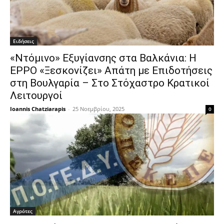
Ειδήσεις
«Ντόμινο» Εξυγίανσης στα Βαλκάνια: Η
EPPO «Ξεσκονίζει» Απάτη με Επιδοτήσεις
στη Βουλγαρία – Στο Στόχαστρο Κρατικοί
Λειτουργοί
Ioannis Chatziarapis
-
25 Νοεμβρίου, 2025
0
Αγρότες