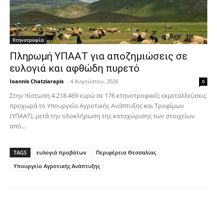
Κτηνοτροφία
Πληρωμή ΥΠΑΑΤ για αποζημιώσεις σε
ευλογιά και αφθώδη πυρετό
Ioannis Chatziarapis
-
4 Αυγούστου, 2026
0
Στην πίστωση 4.218.469 ευρώ σε 176 κτηνοτροφικές εκμεταλλεύσεις
προχωρά το Υπουργείο Αγροτικής Ανάπτυξης και Τροφίμων
(ΥΠΑΑΤ), μετά την ολοκλήρωση της καταχώρισης των στοιχείων
από...
TAGS
ευλογιά προβάτων
Περιφέρεια Θεσσαλίας
Υπουργείο Αγροτικής Ανάπτυξης
Facebook
Copy URL