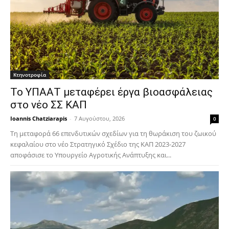
Κτηνοτροφία
Το ΥΠΑΑΤ μεταφέρει έργα βιοασφάλειας
στο νέο ΣΣ ΚΑΠ
Ioannis Chatziarapis
-
7 Αυγούστου, 2026
0
Τη μεταφορά 66 επενδυτικών σχεδίων για τη θωράκιση του ζωικού
κεφαλαίου στο νέο Στρατηγικό Σχέδιο της ΚΑΠ 2023-2027
αποφάσισε το Υπουργείο Αγροτικής Ανάπτυξης και...