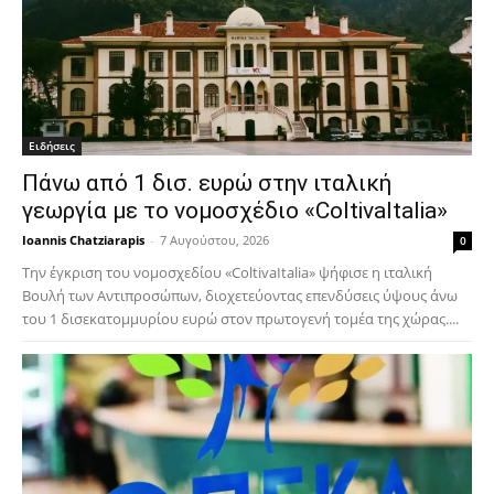
Ειδήσεις
Πάνω από 1 δισ. ευρώ στην ιταλική
γεωργία με το νομοσχέδιο «ColtivaItalia»
Ioannis Chatziarapis
-
7 Αυγούστου, 2026
0
Την έγκριση του νομοσχεδίου «ColtivaItalia» ψήφισε η ιταλική
Βουλή των Αντιπροσώπων, διοχετεύοντας επενδύσεις ύψους άνω
του 1 δισεκατομμυρίου ευρώ στον πρωτογενή τομέα της χώρας....