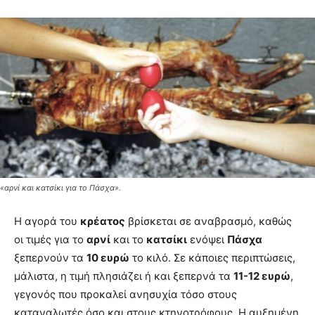
«αρνί και κατσίκι για το Πάσχα».
Η αγορά του
κρέατος
βρίσκεται σε αναβρασμό, καθώς
οι τιμές για το
αρνί
και το
κατσίκι
ενόψει
Πάσχα
ξεπερνούν τα
10 ευρώ
το κιλό. Σε κάποιες περιπτώσεις,
μάλιστα, η τιμή πλησιάζει ή και ξεπερνά τα
11-12 ευρώ
,
γεγονός που προκαλεί ανησυχία τόσο στους
καταναλωτές όσο και στους κτηνοτρόφους. Η αυξημένη