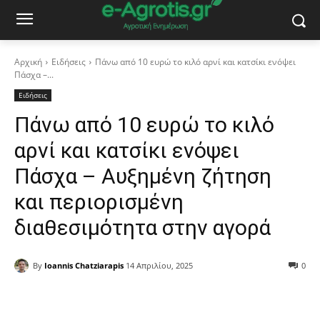
Αρχική
Ειδήσεις
Πάνω από 10 ευρώ το κιλό αρνί και κατσίκι ενόψει
Πάσχα –...
Ειδήσεις
Πάνω από 10 ευρώ το κιλό
αρνί και κατσίκι ενόψει
Πάσχα – Αυξημένη ζήτηση
και περιορισμένη
διαθεσιμότητα στην αγορά
By
Ioannis Chatziarapis
14 Απριλίου, 2025
0
Facebook
Copy URL