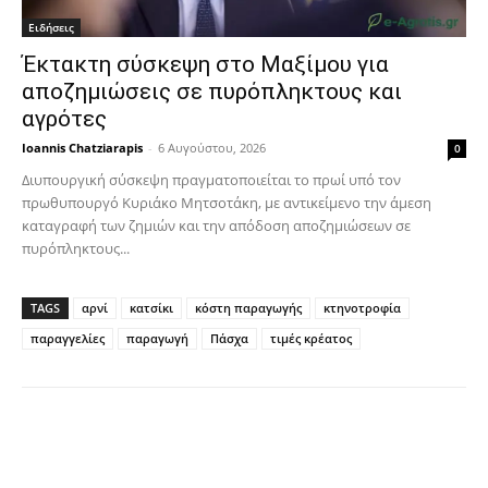
Ειδήσεις
Έκτακτη σύσκεψη στο Μαξίμου για
αποζημιώσεις σε πυρόπληκτους και
αγρότες
Ioannis Chatziarapis
-
6 Αυγούστου, 2026
0
Διυπουργική σύσκεψη πραγματοποιείται το πρωί υπό τον
πρωθυπουργό Κυριάκο Μητσοτάκη, με αντικείμενο την άμεση
καταγραφή των ζημιών και την απόδοση αποζημιώσεων σε
πυρόπληκτους...
TAGS
αρνί
κατσίκι
κόστη παραγωγής
κτηνοτροφία
παραγγελίες
παραγωγή
Πάσχα
τιμές κρέατος
Facebook
Copy URL