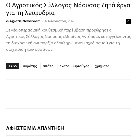
Ο Αγροτικός Σύλλογος Νάουσας ζητά έργα
για τη λειψυδρία
e-Agrotis Newsroom
-
6 Αυγούστου, 2026
0
Σε νέα οπερασιακή και θεσμική παρέμβαση προχώρησε ο
Αγροτικός Σύλλογος Νάουσας «Μαρίνος Αντύπας», καταγγέλλοντας
τη διαχρονική ανυπαρξία ολοκληρωμένου σχεδιασμού για τη
διαχείριση των υδάτινων...
TAGS
αγρότης
απάτη
εκατομμυριούχος
χρηματα
Facebook
Copy URL
ΑΦΗΣΤΕ ΜΙΑ ΑΠΑΝΤΗΣΗ