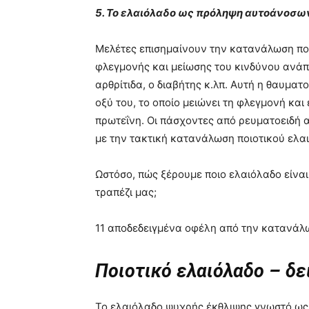
5. Το ελαιόλαδο ως πρόληψη αυτοάνοσ
Μελέτες επισημαίνουν την κατανάλωση ποι
φλεγμονής και μείωσης του κινδύνου ανά
αρθρίτιδα, ο διαβήτης κ.λπ. Αυτή η θαυματ
οξύ του, το οποίο μειώνει τη φλεγμονή κα
πρωτεΐνη. Οι πάσχοντες από ρευματοειδή
με την τακτική κατανάλωση ποιοτικού ελα
Ωστόσο, πώς ξέρουμε ποιο ελαιόλαδο είναι
τραπέζι μας;
11 αποδεδειγμένα οφέλη από την κατανάλ
Ποιοτικό ελαιόλαδο – δε
Το ελαιόλαδο ψυχρής έκθλιψης γνωστό ως «