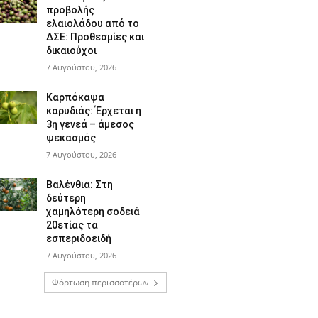
προβολής
ελαιολάδου από το
ΔΣΕ: Προθεσμίες και
δικαιούχοι
7 Αυγούστου, 2026
Καρπόκαψα
καρυδιάς: Έρχεται η
3η γενεά – άμεσος
ψεκασμός
7 Αυγούστου, 2026
Βαλένθια: Στη
δεύτερη
χαμηλότερη σοδειά
20ετίας τα
εσπεριδοειδή
7 Αυγούστου, 2026
Φόρτωση περισσοτέρων