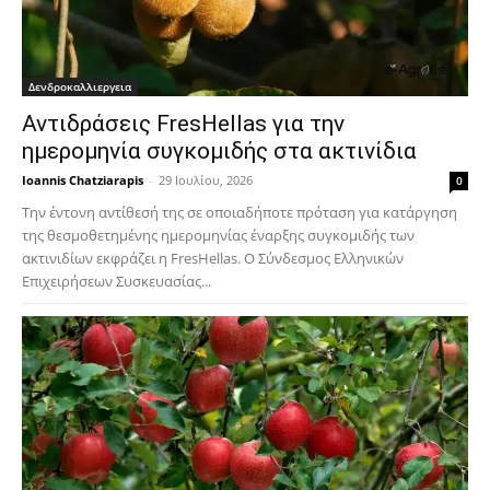
Δενδροκαλλιεργεια
Αντιδράσεις FresHellas για την
ημερομηνία συγκομιδής στα ακτινίδια
Ioannis Chatziarapis
-
29 Ιουλίου, 2026
0
Την έντονη αντίθεσή της σε οποιαδήποτε πρόταση για κατάργηση
της θεσμοθετημένης ημερομηνίας έναρξης συγκομιδής των
ακτινιδίων εκφράζει η FresHellas. Ο Σύνδεσμος Ελληνικών
Επιχειρήσεων Συσκευασίας...