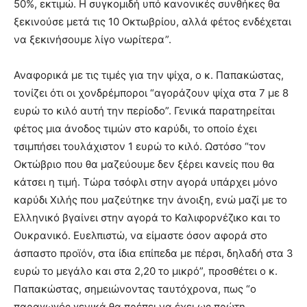
50%, εκτιμώ. Η συγκομιδή υπό κανονικές συνθήκες θα
ξεκινούσε μετά τις 10 Οκτωβρίου, αλλά φέτος ενδέχεται
να ξεκινήσουμε λίγο νωρίτερα”.
Αναφορικά με τις τιμές για την ψίχα, ο κ. Παπακώστας,
τονίζει ότι οι χονδρέμποροι “αγοράζουν ψίχα στα 7 με 8
ευρώ το κιλό αυτή την περίοδο”. Γενικά παρατηρείται
φέτος μια άνοδος τιμών στο καρύδι, το οποίο έχει
τσιμπήσει τουλάχιστον 1 ευρώ το κιλό. Ωστόσο “τον
Οκτώβριο που θα μαζεύουμε δεν ξέρει κανείς που θα
κάτσει η τιμή. Τώρα τσόφλι στην αγορά υπάρχει μόνο
καρύδι Χιλής που μαζεύτηκε την άνοιξη, ενώ μαζί με το
Ελληνικό βγαίνει στην αγορά το Καλιφορνέζικο και το
Ουκρανικό. Ευελπιστώ, να είμαστε όσον αφορά στο
άσπαστο προϊόν, στα ίδια επίπεδα με πέρσι, δηλαδή στα 3
ευρώ το μεγάλο και στα 2,20 το μικρό”, προσθέτει ο κ.
Παπακώστας, σημειώνοντας ταυτόχρονα, πως “ο
παραγωγός γενικά θα πρέπει να έχει ως πρώτη