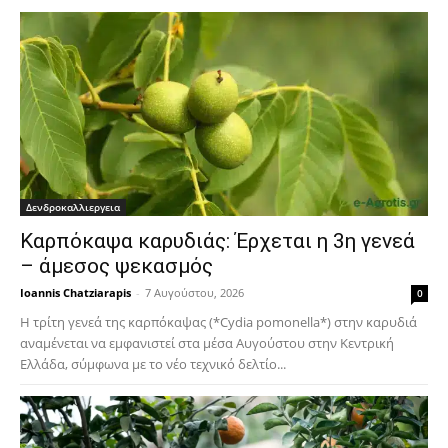
Δενδροκαλλιεργεια
Καρπόκαψα καρυδιάς: Έρχεται η 3η γενεά
– άμεσος ψεκασμός
Ioannis Chatziarapis
-
7 Αυγούστου, 2026
0
Η τρίτη γενεά της καρπόκαψας (*Cydia pomonella*) στην καρυδιά
αναμένεται να εμφανιστεί στα μέσα Αυγούστου στην Κεντρική
Ελλάδα, σύμφωνα με το νέο τεχνικό δελτίο...