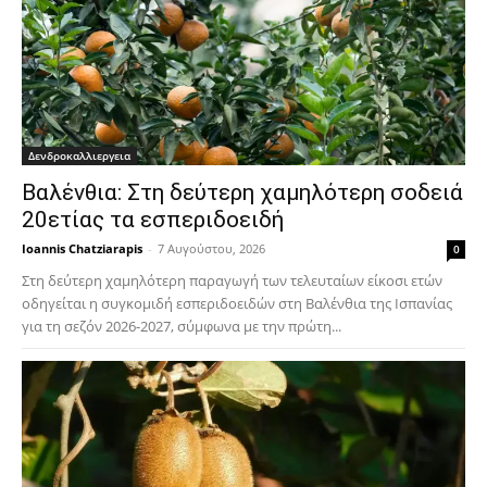
Δενδροκαλλιεργεια
Βαλένθια: Στη δεύτερη χαμηλότερη σοδειά
20ετίας τα εσπεριδοειδή
Ioannis Chatziarapis
-
7 Αυγούστου, 2026
0
Στη δεύτερη χαμηλότερη παραγωγή των τελευταίων είκοσι ετών
οδηγείται η συγκομιδή εσπεριδοειδών στη Βαλένθια της Ισπανίας
για τη σεζόν 2026-2027, σύμφωνα με την πρώτη...