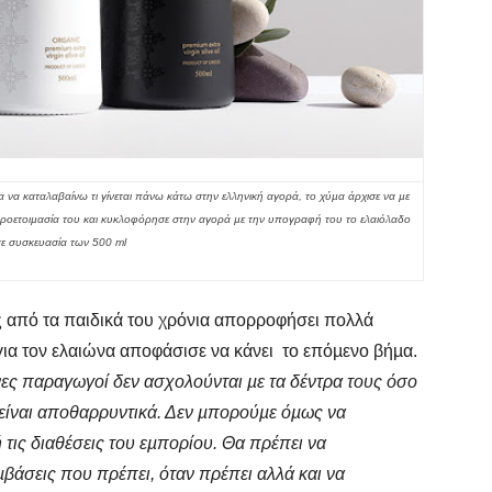
να καταλαβαίνω τι γίνεται πάνω κάτω στην ελληνική αγορά, το χύµα άρχισε να µε
ν προετοιµασία του και κυκλοφόρησε στην αγορά µε την υπογραφή του το ελαιόλαδο
σε συσκευασία των 500 ml
ς από τα παιδικά του χρόνια απορροφήσει πολλά
για τον ελαιώνα αποφάσισε να κάνει το επόµενο βήµα.
νες παραγωγοί δεν ασχολούνται µε τα δέντρα τους όσο
 είναι αποθαρρυντικά. Δεν µπορούµε όµως να
 τις διαθέσεις του εµπορίου. Θα πρέπει να
µβάσεις που πρέπει, όταν πρέπει αλλά και να