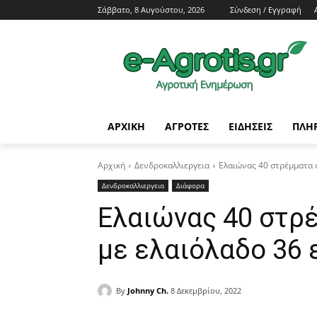
Σάββατο, 8 Αυγούστου, 2026
Σύνδεση / Εγγραφή
ΑΡΧΙΚΗ
AΓΡΟΤΕΣ
ΕΙΔΗΣΕΙΣ
ΠΛΗ
Αρχική
Δενδροκαλλιεργεια
Ελαιώνας 40 στρέμματα 
Δενδροκαλλιεργεια
Διάφορα
Ελαιώνας 40 στρ
με ελαιόλαδο 36 
By
Johnny Ch.
8 Δεκεμβρίου, 2022