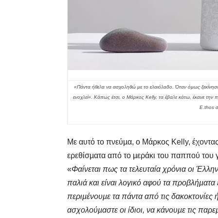
«
Πάντα ήθελα να ασχοληθώ µε το ελαιόλαδο. Όταν όµως ξεκίνησα 
ενοχλεί
». Κάπως έτσι, ο Μάρκος Kelly, τα έβαλε κάτω, έκανε τη
E.thos 
Με αυτό το πνεύµα, ο Μάρκος Kelly, έχοντα
ερεθίσµατα από το µεράκι του παππού του 
«
Φαίνεται πως τα τελευταία χρόνια οι Έλλη
παλιά και είναι λογικό αφού τα προβλήµατα
περιµένουµε τα πάντα από τις δακοκτονίες ή
ασχολούµαστε οι ίδιοι, να κάνουµε τις παρε