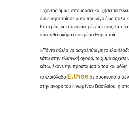
Έχοντας όµως σπουδάσει και ζήσει τα τελευ
συνειδητοποίησε αυτό που λίγο έως πολύ κά
Εσπερίας και συναναστρέφεται τους κατοίκου
συστηθεί ακόµα στον µέσο Ευρωπαίο.
«
Πάντα ήθελα να ασχοληθώ µε το ελαιόλαδο
κάτω στην ελληνική αγορά, το χύµα άρχισε ν
κάτω, έκανε την προετοιµασία του και µόλι
E.thos
το ελαιόλαδο
σε συσκευασία των 5
στην αγορά του Ηνωµένου Βασιλείου, η οποί