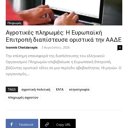
Πληρωμές
Αγροτικές πληρωμές: Η Ευρωπαϊκή
Επιτροπή διαπίστευσε οριστικά την ΑΑΔΕ
Ioannis Chatziarapis
-
3 Αυγούστου, 2026
0
Την επίσημη επαναφορά της διαπίστευσης του ελληνικού
Οργανισμού Πληρωμών επιβεβαίωσε η Ευρωπαϊκή Επιτροπή,
βάζοντας οριστικό τέλος σε μια περίοδο αβεβαιότητας 18 μηνών. Ο
οργανισμός,...
TAGS
αγροτική πολιτική
ΕΛΓΑ
κτηνοτροφία
πληρωμές αγροτών
Facebook
Copy URL