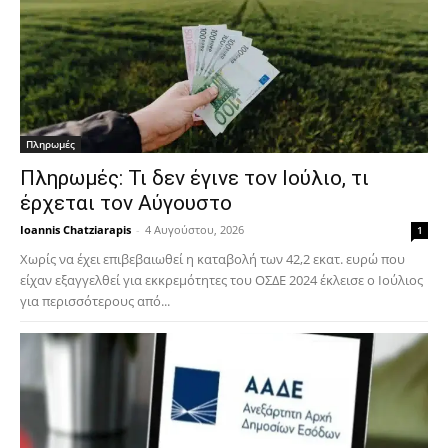
Πληρωμές
Πληρωμές: Τι δεν έγινε τον Ιούλιο, τι
έρχεται τον Αύγουστο
Ioannis Chatziarapis
-
4 Αυγούστου, 2026
1
Χωρίς να έχει επιβεβαιωθεί η καταβολή των 42,2 εκατ. ευρώ που
είχαν εξαγγελθεί για εκκρεμότητες του ΟΣΔΕ 2024 έκλεισε ο Ιούλιος
για περισσότερους από...