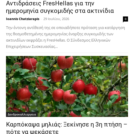
Αντιδράσεις FresHellas για την
ημερομηνία συγκομιδής στα ακτινίδια
Ioannis Chatziarapis
-
29 Ιουλίου, 2026
0
Την έντονη αντίθεσή της σε οποιαδήποτε πρόταση για κατάργηση
της θεσμοθετημένης ημερομηνίας έναρξης συγκομιδής των
ακτινιδίων εκφράζει η FresHellas. Ο Σύνδεσμος Ελληνικών
Επιχειρήσεων Συσκευασίας...
Δενδροκαλλιεργεια
Καρπόκαψα μηλιάς: Ξεκίνησε η 3η πτήση –
πότε να ψεκάσετε