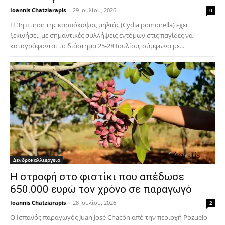
Ioannis Chatziarapis
-
29 Ιουλίου, 2026
0
Η 3η πτήση της καρπόκαψας μηλιάς (Cydia pomonella) έχει
ξεκινήσει, με σημαντικές συλλήψεις εντόμων στις παγίδες να
καταγράφονται το διάστημα 25-28 Ιουλίου, σύμφωνα με...
Δενδροκαλλιεργεια
Η στροφή στο φιστίκι που απέδωσε
650.000 ευρώ τον χρόνο σε παραγωγό
Ioannis Chatziarapis
-
28 Ιουλίου, 2026
2
Ο Ισπανός παραγωγός Juan José Chacón από την περιοχή Pozuelo