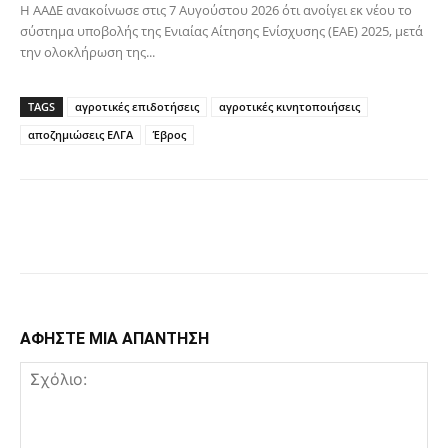
Η ΑΑΔΕ ανακοίνωσε στις 7 Αυγούστου 2026 ότι ανοίγει εκ νέου το
σύστημα υποβολής της Ενιαίας Αίτησης Ενίσχυσης (ΕΑΕ) 2025, μετά
την ολοκλήρωση της...
TAGS
αγροτικές επιδοτήσεις
αγροτικές κινητοποιήσεις
αποζημιώσεις ΕΛΓΑ
Έβρος
Facebook
Copy URL
ΑΦΗΣΤΕ ΜΙΑ ΑΠΑΝΤΗΣΗ