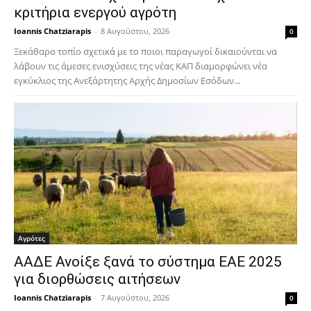
κριτήρια ενεργού αγρότη
Ioannis Chatziarapis
-
8 Αυγούστου, 2026
0
Ξεκάθαρο τοπίο σχετικά με το ποιοι παραγωγοί δικαιούνται να
λάβουν τις άμεσες ενισχύσεις της νέας ΚΑΠ διαμορφώνει νέα
εγκύκλιος της Ανεξάρτητης Αρχής Δημοσίων Εσόδων...
Αγρότες
ΑΑΔΕ Ανοίξε ξανά το σύστημα ΕΑΕ 2025
για διορθώσεις αιτήσεων
Ioannis Chatziarapis
-
7 Αυγούστου, 2026
0