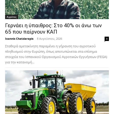
Αγρότες
Γερνάει η ύπαιθρος: Στο 40% οι άνω των
65 που παίρνουν ΚΑΠ
Ioannis Chatziarapis
-
8 Αυγούστου, 2026
0
Σταθερά αμετακίνητη παραμένει η γήρανση του αγροτικού
πληθυσμού στην Ευρώπη, όπως αποτυπώνεται στα επίσημα
στοιχεία του Ισπανικού Οργανισμού Αγροτικών Εγγυήσεων (FEGA)
για την κατανομή...