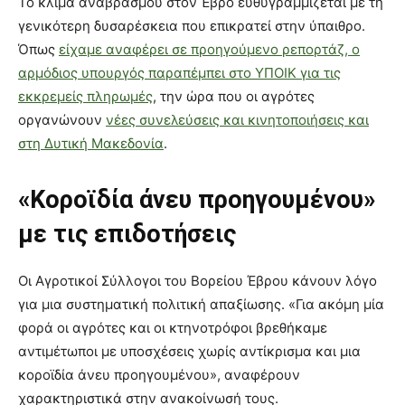
Το κλίμα αναβρασμού στον Έβρο ευθυγραμμίζεται με τη
γενικότερη δυσαρέσκεια που επικρατεί στην ύπαιθρο.
Όπως
είχαμε αναφέρει σε προηγούμενο ρεπορτάζ, ο
αρμόδιος υπουργός παραπέμπει στο ΥΠΟΙΚ για τις
εκκρεμείς πληρωμές
, την ώρα που οι αγρότες
οργανώνουν
νέες συνελεύσεις και κινητοποιήσεις και
στη Δυτική Μακεδονία
.
«Κοροϊδία άνευ προηγουμένου»
με τις επιδοτήσεις
Οι Αγροτικοί Σύλλογοι του Βορείου Έβρου κάνουν λόγο
για μια συστηματική πολιτική απαξίωσης. «Για ακόμη μία
φορά οι αγρότες και οι κτηνοτρόφοι βρεθήκαμε
αντιμέτωποι με υποσχέσεις χωρίς αντίκρισμα και μια
κοροϊδία άνευ προηγουμένου», αναφέρουν
χαρακτηριστικά στην ανακοίνωσή τους.