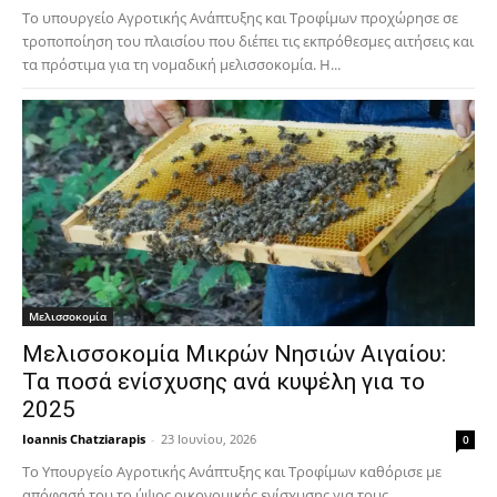
Το υπουργείο Αγροτικής Ανάπτυξης και Τροφίμων προχώρησε σε
τροποποίηση του πλαισίου που διέπει τις εκπρόθεσμες αιτήσεις και
τα πρόστιμα για τη νομαδική μελισσοκομία. Η...
Μελισσοκομία
Μελισσοκομία Μικρών Νησιών Αιγαίου:
Τα ποσά ενίσχυσης ανά κυψέλη για το
2025
Ioannis Chatziarapis
-
23 Ιουνίου, 2026
0
Το Υπουργείο Αγροτικής Ανάπτυξης και Τροφίμων καθόρισε με
απόφασή του το ύψος οικονομικής ενίσχυσης για τους