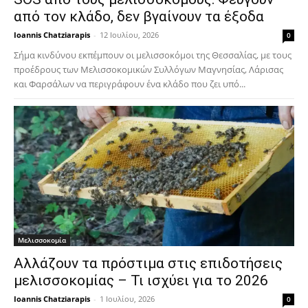
από τον κλάδο, δεν βγαίνουν τα έξοδα
Ioannis Chatziarapis
-
12 Ιουλίου, 2026
0
Σήμα κινδύνου εκπέμπουν οι μελισσοκόμοι της Θεσσαλίας, με τους
προέδρους των Μελισσοκομικών Συλλόγων Μαγνησίας, Λάρισας
και Φαρσάλων να περιγράφουν ένα κλάδο που ζει υπό...
Μελισσοκομία
Αλλάζουν τα πρόστιμα στις επιδοτήσεις
μελισσοκομίας – Τι ισχύει για το 2026
Ioannis Chatziarapis
-
1 Ιουλίου, 2026
0