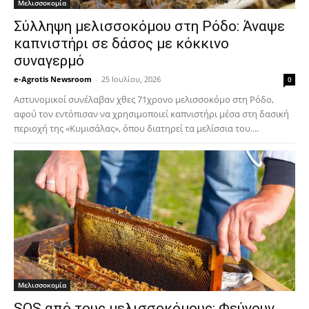
Μελισσοκομία
Σύλληψη μελισσοκόμου στη Ρόδο: Άναψε
καπνιστήρι σε δάσος με κόκκινο
συναγερμό
e-Agrotis Newsroom
-
25 Ιουλίου, 2026
0
Αστυνομικοί συνέλαβαν χθες 71χρονο μελισσοκόμο στη Ρόδο,
αφού τον εντόπισαν να χρησιμοποιεί καπνιστήρι μέσα στη δασική
περιοχή της «Κυμισάλας», όπου διατηρεί τα μελίσσια του....
Μελισσοκομία
SOS από τους μελισσοκόμους: Φεύγουν