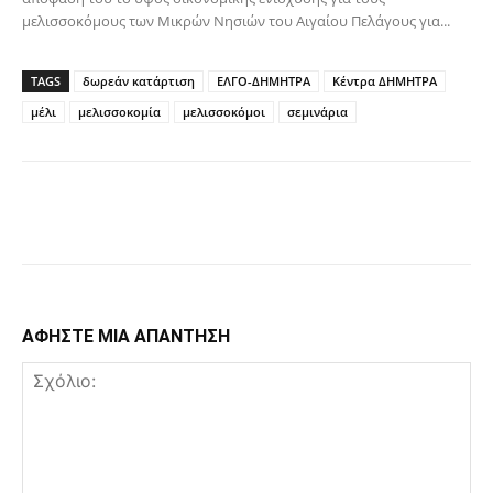
μελισσοκόμους των Μικρών Νησιών του Αιγαίου Πελάγους για...
TAGS
δωρεάν κατάρτιση
ΕΛΓΟ-ΔΗΜΗΤΡΑ
Κέντρα ΔΗΜΗΤΡΑ
μέλι
μελισσοκομία
μελισσοκόμοι
σεμινάρια
Facebook
Copy URL
ΑΦΗΣΤΕ ΜΙΑ ΑΠΑΝΤΗΣΗ