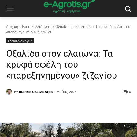
Αρχική
Ελαιοκαλλιέργεια
Οξαλίδα στον ελαιώνα: Τα κρυφά οφέλη του
«παρεξηγημένου» ζιζανίου
Ελαιοκαλλιέργεια
Οξαλίδα στον ελαιώνα: Τα
κρυφά οφέλη του
«παρεξηγημένου» ζιζανίου
By
Ioannis Chatziarapis
1 Μαΐου, 2026
0
Facebook
Copy URL