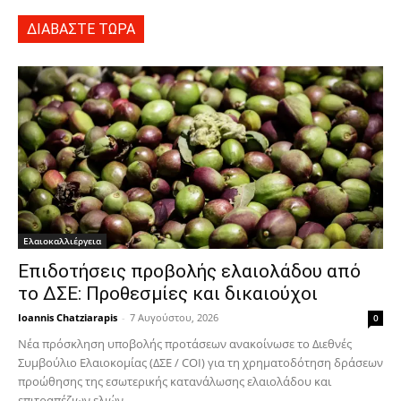
ΔΙΑΒΑΣΤΕ ΤΩΡΑ
Ελαιοκαλλιέργεια
Επιδοτήσεις προβολής ελαιολάδου από
το ΔΣΕ: Προθεσμίες και δικαιούχοι
Ioannis Chatziarapis
-
7 Αυγούστου, 2026
0
Νέα πρόσκληση υποβολής προτάσεων ανακοίνωσε το Διεθνές
Συμβούλιο Ελαιοκομίας (ΔΣΕ / COI) για τη χρηματοδότηση δράσεων
προώθησης της εσωτερικής κατανάλωσης ελαιολάδου και
επιτραπέζιων ελιών...