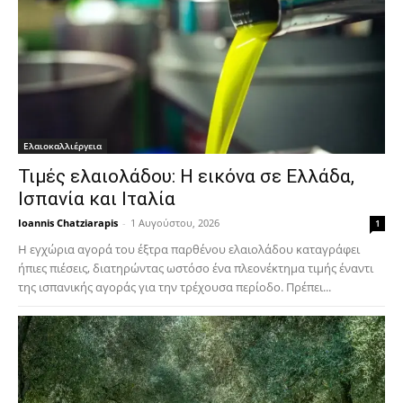
Ελαιοκαλλιέργεια
Τιμές ελαιολάδου: Η εικόνα σε Ελλάδα,
Ισπανία και Ιταλία
Ioannis Chatziarapis
-
1 Αυγούστου, 2026
1
Η εγχώρια αγορά του έξτρα παρθένου ελαιολάδου καταγράφει
ήπιες πιέσεις, διατηρώντας ωστόσο ένα πλεονέκτημα τιμής έναντι
της ισπανικής αγοράς για την τρέχουσα περίοδο. Πρέπει...