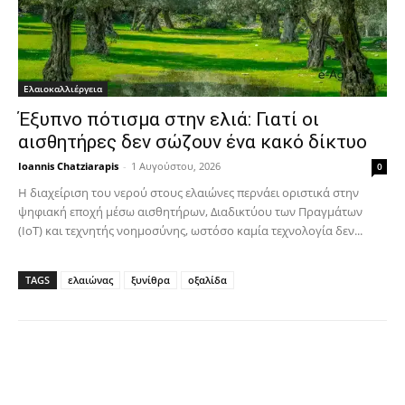
Ελαιοκαλλιέργεια
Έξυπνο πότισμα στην ελιά: Γιατί οι
αισθητήρες δεν σώζουν ένα κακό δίκτυο
Ioannis Chatziarapis
-
1 Αυγούστου, 2026
0
Η διαχείριση του νερού στους ελαιώνες περνάει οριστικά στην
ψηφιακή εποχή μέσω αισθητήρων, Διαδικτύου των Πραγμάτων
(IoT) και τεχνητής νοημοσύνης, ωστόσο καμία τεχνολογία δεν...
TAGS
ελαιώνας
ξυνίθρα
οξαλίδα
Facebook
Copy URL