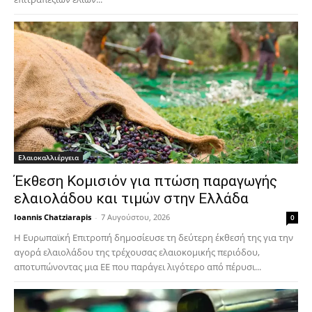
Ελαιοκαλλιέργεια
Έκθεση Κομισιόν για πτώση παραγωγής
ελαιολάδου και τιμών στην Ελλάδα
Ioannis Chatziarapis
-
7 Αυγούστου, 2026
0
Η Ευρωπαϊκή Επιτροπή δημοσίευσε τη δεύτερη έκθεσή της για την
αγορά ελαιολάδου της τρέχουσας ελαιοκομικής περιόδου,
αποτυπώνοντας μια ΕΕ που παράγει λιγότερο από πέρυσι...