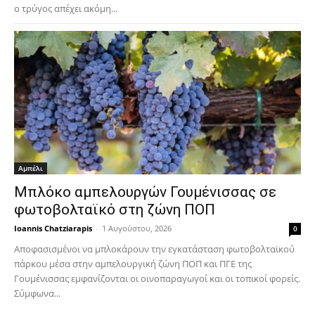
ο τρύγος απέχει ακόμη...
Αμπέλι
Μπλόκο αμπελουργών Γουμένισσας σε
φωτοβολταϊκό στη ζώνη ΠΟΠ
Ioannis Chatziarapis
-
1 Αυγούστου, 2026
0
Αποφασισμένοι να μπλοκάρουν την εγκατάσταση φωτοβολταϊκού
πάρκου μέσα στην αμπελουργική ζώνη ΠΟΠ και ΠΓΕ της
Γουμένισσας εμφανίζονται οι οινοπαραγωγοί και οι τοπικοί φορείς.
Σύμφωνα...