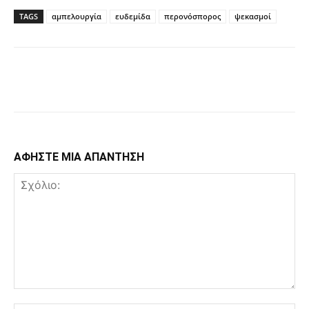
TAGS
αμπελουργία
ευδεμίδα
περονόσπορος
ψεκασμοί
Facebook
Copy URL
ΑΦΗΣΤΕ ΜΙΑ ΑΠΑΝΤΗΣΗ
Σχόλιο: