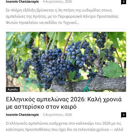
Ioannis Chatziarapis
-
4 Αυγούστου, 2026
0
Σε πλήρη εξέλιξη βρίσκεται η 3η πτήση της ευδεμίδας στους
αμπελώνες της Κρήτης, με το Περιφερειακό Κέντρο Προστασίας
Φυτών Ηρακλείου να εκδίδει το Τεχνικό...
Αμπέλι
Ελληνικός αμπελώνας 2026: Καλή χρονιά
με αστερίσκο στον καιρό
Ioannis Chatziarapis
-
3 Αυγούστου, 2026
0
Ο ελληνικός αμπελώνας εισέρχεται στο καλοκαίρι του 2026 με τις
καλύτερες προϋποθέσεις που έχει δει τα τελευταία χρόνια — αλλά