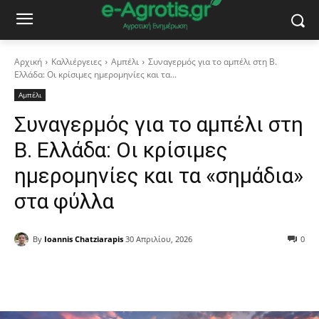
Αρχική
Καλλιέργειες
Αμπέλι
Συναγερμός για το αμπέλι στη Β.
Ελλάδα: Οι κρίσιμες ημερομηνίες και τα...
Αμπέλι
Συναγερμός για το αμπέλι στη
Β. Ελλάδα: Οι κρίσιμες
ημερομηνίες και τα «σημάδια»
στα φύλλα
By
Ioannis Chatziarapis
30 Απριλίου, 2026
0
Facebook
Copy URL