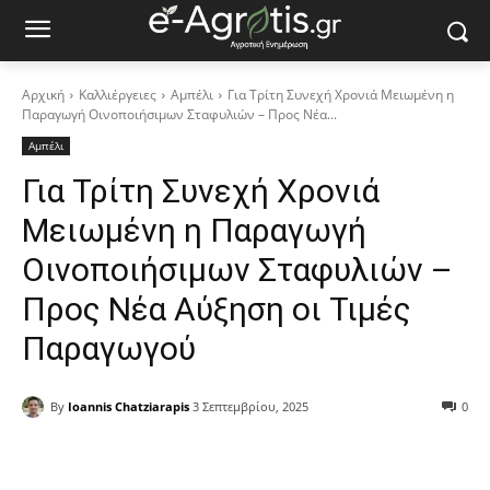
Αρχική
Καλλιέργειες
Αμπέλι
Για Τρίτη Συνεχή Χρονιά Μειωμένη η
Παραγωγή Οινοποιήσιμων Σταφυλιών – Προς Νέα...
Αμπέλι
Για Τρίτη Συνεχή Χρονιά
Μειωμένη η Παραγωγή
Οινοποιήσιμων Σταφυλιών –
Προς Νέα Αύξηση οι Τιμές
Παραγωγού
By
Ioannis Chatziarapis
3 Σεπτεμβρίου, 2025
0
Facebook
Copy URL