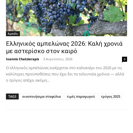
Αμπέλι
Ελληνικός αμπελώνας 2026: Καλή χρονιά
με αστερίσκο στον καιρό
Ioannis Chatziarapis
-
3 Αυγούστου, 2026
0
Ο ελληνικός αμπελώνας εισέρχεται στο καλοκαίρι του 2026 με τις
καλύτερες προϋποθέσεις που έχει δει τα τελευταία χρόνια — αλλά
ο τρύγος απέχει ακόμη...
TAGS
οινοποιήσιμα σταφύλια
τιμές παραγωγού
τρύγος 2025
Facebook
Copy URL