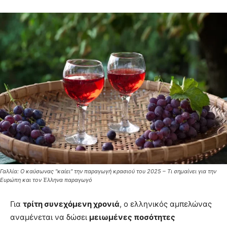
Γαλλία: Ο καύσωνας "καίει" την παραγωγή κρασιού του 2025 – Τι σημαίνει για την
Ευρώπη και τον Έλληνα παραγωγό
Για
τρίτη συνεχόμενη χρονιά
, ο ελληνικός αμπελώνας
αναμένεται να δώσει
μειωμένες ποσότητες