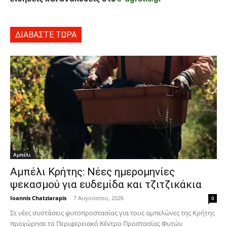
ΔΙΑΒΑΣΤΕ ΤΩΡΑ
Αμπέλι
Αμπέλι Κρήτης: Νέες ημερομηνίες
ψεκασμού για ευδεμίδα και τζιτζικάκια
Ioannis Chatziarapis
-
7 Αυγούστου, 2026
0
Σε νέες συστάσεις φυτοπροστασίας για τους αμπελώνες της Κρήτης
προχώρησε το Περιφερειακό Κέντρο Προστασίας Φυτών