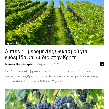
Αμπέλι
Αμπέλι: Ημερομηνίες ψεκασμού για
ευδεμίδα και ωίδιο στην Κρήτη
Ioannis Chatziarapis
-
4 Αυγούστου, 2026
0
Σε πλήρη εξέλιξη βρίσκεται η 3η πτήση της ευδεμίδας στους
αμπελώνες της Κρήτης, με το Περιφερειακό Κέντρο Προστασίας
Φυτών Ηρακλείου να εκδίδει το Τεχνικό...