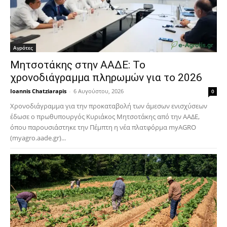
Αγρότες
Μητσοτάκης στην ΑΑΔΕ: Το
χρονοδιάγραμμα πληρωμών για το 2026
Ioannis Chatziarapis
-
6 Αυγούστου, 2026
0
Χρονοδιάγραμμα για την προκαταβολή των άμεσων ενισχύσεων
έδωσε ο πρωθυπουργός Κυριάκος Μητσοτάκης από την ΑΑΔΕ,
όπου παρουσιάστηκε την Πέμπτη η νέα πλατφόρμα myAGRO
(myagro.aade.gr)...