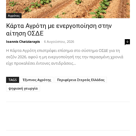
Αγρότες
Κάρτα Αγρότη με ενεργοποίηση στην
αίτηση ΟΣΔΕ
Ioannis Chatziarapis
-
6 Αυγούστου, 2026
0
Η Κάρτα Αγρότη επιστρέφει επίσημα στο σύστημα ΟΣΔΕ για τη
σεζόν 2026, αφού η μη ενεργοποίησή της την περασμένη χρονιά
είχε προκαλέσει έντονες αντιδράσεις...
TAGS
Έξυπνος Αγρότης
Περιφέρεια Στερεάς Ελλάδας
ψηφιακή γεωργία
Facebook
Copy URL