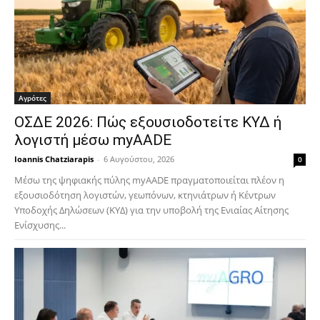
Αγρότες
ΟΣΔΕ 2026: Πώς εξουσιοδοτείτε ΚΥΔ ή
λογιστή μέσω myAADE
Ioannis Chatziarapis
-
6 Αυγούστου, 2026
0
Μέσω της ψηφιακής πύλης myAADE πραγματοποιείται πλέον η
εξουσιοδότηση λογιστών, γεωπόνων, κτηνιάτρων ή Κέντρων
Υποδοχής Δηλώσεων (ΚΥΔ) για την υποβολή της Ενιαίας Αίτησης
Ενίσχυσης...