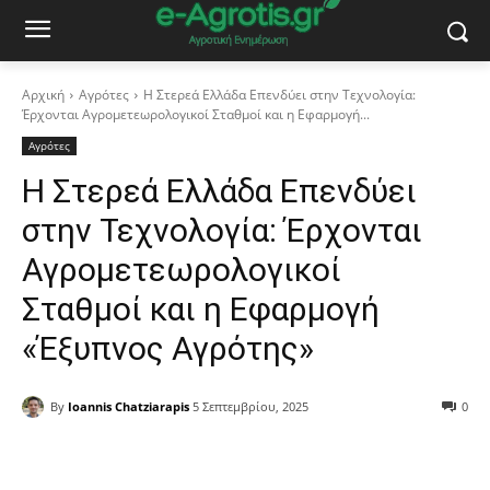
Αρχική
Αγρότες
Η Στερεά Ελλάδα Επενδύει στην Τεχνολογία:
Έρχονται Αγρομετεωρολογικοί Σταθμοί και η Εφαρμογή...
Αγρότες
Η Στερεά Ελλάδα Επενδύει
στην Τεχνολογία: Έρχονται
Αγρομετεωρολογικοί
Σταθμοί και η Εφαρμογή
«Έξυπνος Αγρότης»
By
Ioannis Chatziarapis
5 Σεπτεμβρίου, 2025
0
Facebook
Copy URL