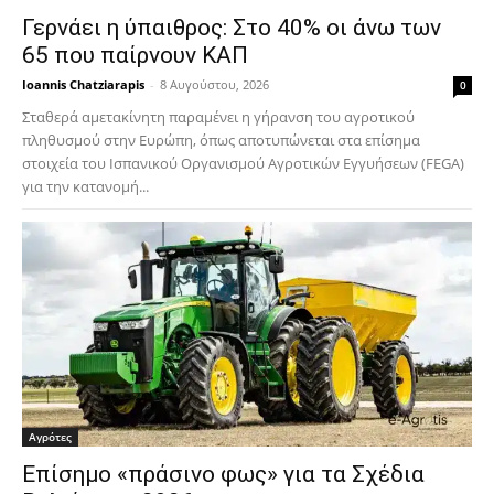
Γερνάει η ύπαιθρος: Στο 40% οι άνω των
65 που παίρνουν ΚΑΠ
Ioannis Chatziarapis
-
8 Αυγούστου, 2026
0
Σταθερά αμετακίνητη παραμένει η γήρανση του αγροτικού
πληθυσμού στην Ευρώπη, όπως αποτυπώνεται στα επίσημα
στοιχεία του Ισπανικού Οργανισμού Αγροτικών Εγγυήσεων (FEGA)
για την κατανομή...
Αγρότες
Επίσημο «πράσινο φως» για τα Σχέδια