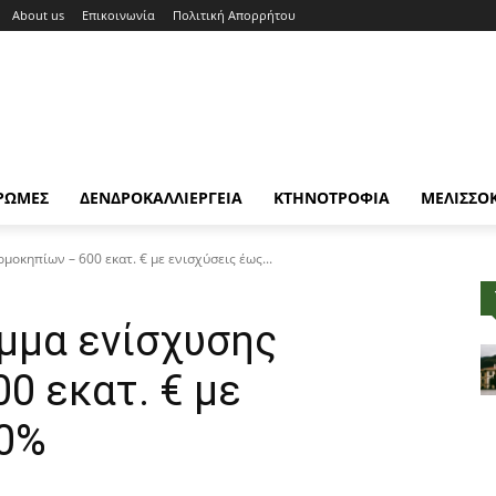
About us
Επικοινωνία
Πολιτική Απορρήτου
ΡΩΜΕΣ
ΔΕΝΔΡΟΚΑΛΛΙΕΡΓΕΙΑ
ΚΤΗΝΟΤΡΟΦΙΑ
ΜΕΛΙΣΣΟ
μοκηπίων – 600 εκατ. € με ενισχύσεις έως...
μμα ενίσχυσης
0 εκατ. € με
70%