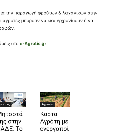
για την παραγωγή φρούτων & λαχανικών στην
ι αγρότες μπορούν να εκσυγχρονίσουν ή να
ραφών.
ύσεις στο
e-Agrotis.gr
γρότες
Αγρότες
Μητσοτά
Κάρτα
ης στην
Αγρότη με
ΑΔΕ: Το
ενεργοποί