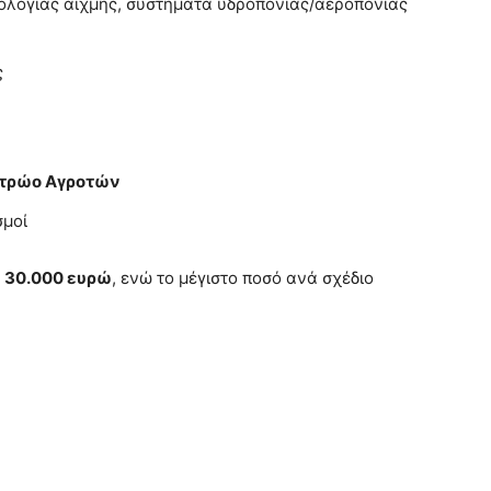
ολογίας αιχμής, συστήματα υδροπονίας/αεροπονίας
ς
τρώο Αγροτών
σμοί
ι
30.000 ευρώ
, ενώ το μέγιστο ποσό ανά σχέδιο