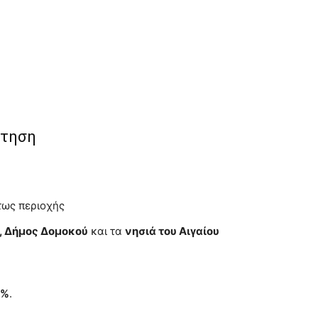
ότηση
τως περιοχής
, Δήμος Δομοκού
και τα
νησιά του Αιγαίου
0%
.