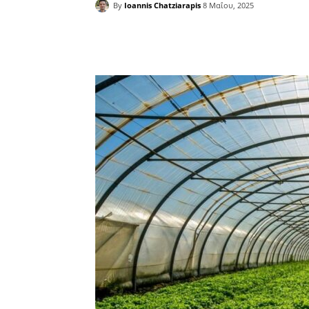
By
Ioannis Chatziarapis
8 Μαΐου, 2025
Facebook
Copy URL