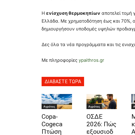
Η
ενίσχυση θερμοκηπίων
αποτελεί τομή 
Ελλάδα. Με χρηματοδότηση έως και 70%, ο
δημιουργήσουν υποδομές υψηλών προδιαγ
Δες όλα τα νέα προγράμματα και τις ενισχ
Με πληροφορίες
ypaithros.gr
ΔΙΑΒΑΣΤΕ ΤΩΡΑ
Αγρότες
Αγρότες
Α
Copa-
ΟΣΔΕ
Cogeca
2026: Πώς
κ
Πτώση
εξουσιοδ
Α