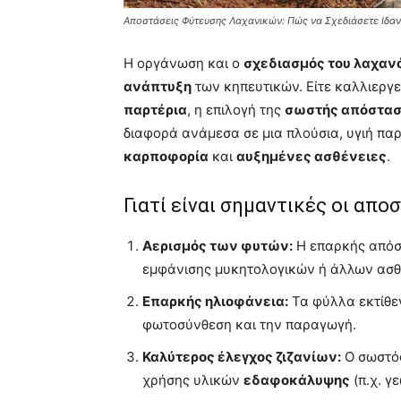
Αποστάσεις Φύτευσης Λαχανικών: Πώς να Σχεδιάσετε Ιδα
Η οργάνωση και ο
σχεδιασμός του λαχαν
ανάπτυξη
των κηπευτικών. Είτε καλλιεργε
παρτέρια
, η επιλογή της
σωστής απόστασ
διαφορά ανάμεσα σε μια πλούσια, υγιή π
καρποφορία
και
αυξημένες ασθένειες
.
Γιατί είναι σημαντικές οι απ
Αερισμός των φυτών:
Η επαρκής απόστ
εμφάνισης μυκητολογικών ή άλλων ασθ
Επαρκής ηλιοφάνεια:
Τα φύλλα εκτίθεν
φωτοσύνθεση και την παραγωγή.
Καλύτερος έλεγχος ζιζανίων:
Ο σωστός
χρήσης υλικών
εδαφοκάλυψης
(π.χ. γ