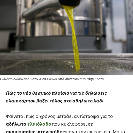
Πώληση ελαιολάδου στα 4,28 €/κιλό από συνεταιρισμό στην Κρήτη
Πώς το νέο θεσμικό πλαίσιο για τις δηλώσεις
ελαιοκάρπου βάζει τέλος στο αδήλωτο λάδι
Φαίνεται πως ο χρόνος μετράει αντίστροφα για το
αδήλωτο
ελαιόλαδο
που κυκλοφορεί σε
συσκευασίες-«τενεκέδες»
ανά την επικράτεια. Με το