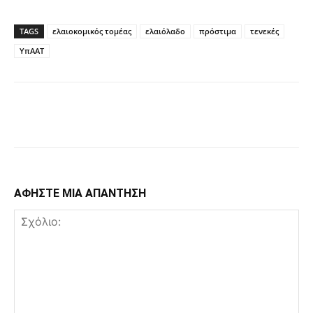
TAGS
ελαιοκομικός τομέας
ελαιόλαδο
πρόστιμα
τενεκές
ΥπΑΑΤ
Facebook
Copy URL
ΑΦΗΣΤΕ ΜΙΑ ΑΠΑΝΤΗΣΗ