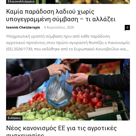
Ελαιοκαλλιέργεια
Καμία παράδοση λαδιού χωρίς
υπογεγραμμένη σύμβαση – τι αλλάζει
Ioannis Chatziarapis
-
9 Αυγούστου, 2026
0
Υποχρεωτική γραπτή σύμβαση πριν από κάθε παράδοση
αγροτικού προϊόντος στον πρώτο αγοραστή θεσπίζει ο Κανονισμός
(ΕΕ) 2026/1739, που εκδόθηκε από το Ευρωπαϊκό Κοινοβούλιο και...
Ειδήσεις
Νέος κανονισμός ΕΕ για τις αγροτικές
συσκευασίες