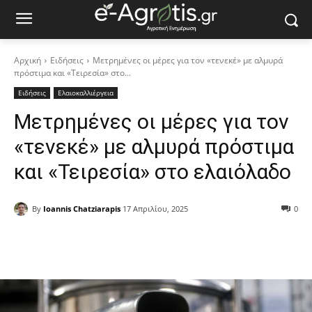
Αρχική
Ειδήσεις
Μετρημένες οι μέρες για τον «τενεκέ» με αλμυρά
πρόστιμα και «Τειρεσία» στο...
Ειδήσεις
Ελαιοκαλλιέργεια
Μετρημένες οι μέρες για τον
«τενεκέ» με αλμυρά πρόστιμα
και «Τειρεσία» στο ελαιόλαδο
By
Ioannis Chatziarapis
17 Απριλίου, 2025
0
Facebook
Copy URL