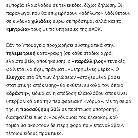
εμπορία ελαιολάδου σε τενεκέδες, δίχως δήλωση. Οι
παραγωγοί που θα επιχειρήσουν «αδήλωτο» λάδι θέτουν
σε κίνδυνο
χιλιάδες
ευρώ σε πρόστιμα, αλλά και το
«μητρώο»
τους με τις υπηρεσίες της ΔΑΟΚ.
Εάν το Υπουργείο προχωρήσει συστηματικά στην
τηλεμετρική
καταγραφή (σε κάθε στάδιο: αγρό,
ελαιοτριβείο, αποθήκευση), ο
«παράλληλος»
τενεκές
φαίνεται να έχει, πράγματι, «μετρημένες μέρες». Ο
έλεγχος
στο 5% των δηλώσεων –στοχευμένα βάσει
στατιστικής απόκλισης– θα εκθέτει εύκολα τον όποιο
«δράστη»
, ειδικά αν η απόδοση ελαιολάδου αποκλίνει
υπερβολικά από την περιφερειακή «νόρμα». Με τη σειρά
της, η
προσαύξηση 50%
σε περίπτωση υποτροπής,
διασφαλίζει πως οι «φυγόνομοι» του ελαιοκομικού
τομέα θα σκεφτούν δεύτερη φορά πριν επαναλάβουν
τέτοιου είδους πρακτικές.