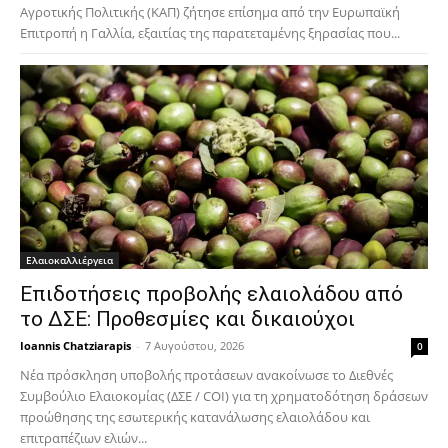
Αγροτικής Πολιτικής (ΚΑΠ) ζήτησε επίσημα από την Ευρωπαϊκή
Επιτροπή η Γαλλία, εξαιτίας της παρατεταμένης ξηρασίας που...
Ελαιοκαλλιέργεια
Επιδοτήσεις προβολής ελαιολάδου από
το ΔΣΕ: Προθεσμίες και δικαιούχοι
Ioannis Chatziarapis
-
7 Αυγούστου, 2026
0
Νέα πρόσκληση υποβολής προτάσεων ανακοίνωσε το Διεθνές
Συμβούλιο Ελαιοκομίας (ΔΣΕ / COI) για τη χρηματοδότηση δράσεων
προώθησης της εσωτερικής κατανάλωσης ελαιολάδου και
επιτραπέζιων ελιών...