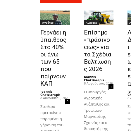
Αγρότες
Αγρότες
Α
Γερνάει η
Επίσημο
ύπαιθρος:
«πράσινο
Δ
Στο 40%
φως» για
ι
οι άνω
τα Σχέδια
ε
των 65
Βελτίωση
ω
που
ς 2026
κ
παίρνουν
ε
Ioannis
Chatziarapis
-
ΚΑΠ
α
8 Αυγούστου, 2026
1
Ioannis
Ο υπουργός
Io
Chatziarapis
-
Ch
Αγροτικής
8 Αυγούστου, 2026
8 
0
Ανάπτυξης και
Σταθερά
Ξ
Τροφίμων
αμετακίνητη
τ
Μαργαρίτης
παραμένει η
το
Σχοινάς και ο
γήρανση του
π
διοικητής της