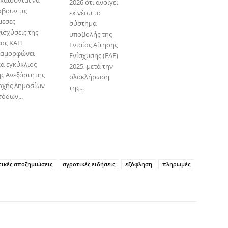
ικαιούνται να
2026 ότι ανοίγει
άβουν τις
εκ νέου το
μεσες
σύστημα
νισχύσεις της
υποβολής της
έας ΚΑΠ
Ενιαίας Αίτησης
ιαμορφώνει
Ενίσχυσης (ΕΑΕ)
έα εγκύκλιος
2025, μετά την
ης Ανεξάρτητης
ολοκλήρωση
ρχής Δημοσίων
της...
σόδων...
τικές αποζημιώσεις
αγροτικές ειδήσεις
εξόφληση
πληρωμές