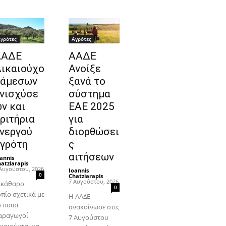
γρότες
Αγρότες
ΑΑΔΕ
ΑΑΔΕ
ικαιούχο
Ανοίξε
 άμεσων
ξανά το
νισχύσε
σύστημα
ν και
ΕΑΕ 2025
ριτήρια
για
νεργού
διορθώσει
γρότη
ς
αιτήσεων
annis
atziarapis
-
Αυγούστου, 2026
Ioannis
0
Chatziarapis
-
7 Αυγούστου, 2026
εκάθαρο
0
οπίο σχετικά με
Η ΑΑΔΕ
 ποιοι
ανακοίνωσε στις
αραγωγοί
7 Αυγούστου