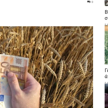
0
Β
σ
8 
Γ
ά
8 