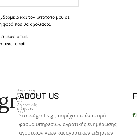
υδρομείο και τον ιστότοπό μου σε
η φορά που θα σχολιάσω.
ια μέσω email.
α μέσω email.
gr
Αγροτική
ABOUT US
ενημέρωση,
Aγροτικά
νέα,
Aγροτικές
ειδήσεις
24/7
Στο e-Agrotis.gr, παρέχουμε ένα ευρύ
φάσμα υπηρεσιών αγροτικής ενημέρωσης,
αγροτικών νέων και αγροτικών ειδήσεων