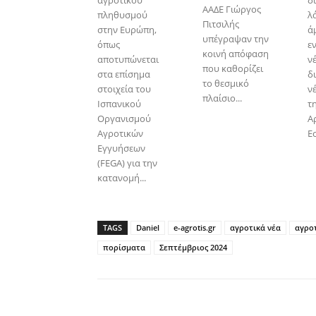
αγροτικού
δ
ΑΑΔΕ Γιώργος
πληθυσμού
λ
Πιτσιλής
στην Ευρώπη,
ά
υπέγραψαν την
όπως
ε
κοινή απόφαση
αποτυπώνεται
ν
που καθορίζει
στα επίσημα
δ
το θεσμικό
στοιχεία του
ν
πλαίσιο...
Ισπανικού
τ
Οργανισμού
Α
Αγροτικών
Ε
Εγγυήσεων
(FEGA) για την
κατανομή...
TAGS
Daniel
e-agrotis.gr
αγροτικά νέα
αγρο
πορίσματα
Σεπτέμβριος 2024
Facebook
Copy URL