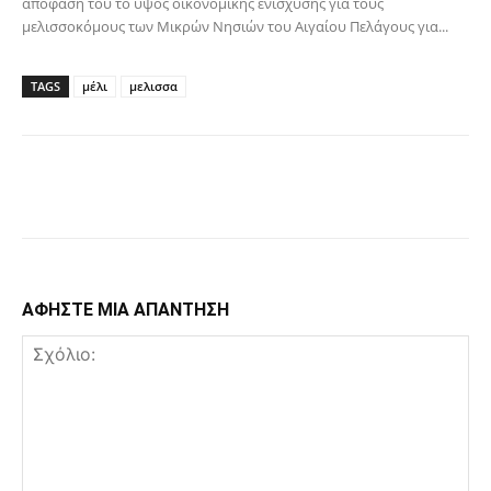
απόφασή του το ύψος οικονομικής ενίσχυσης για τους
μελισσοκόμους των Μικρών Νησιών του Αιγαίου Πελάγους για...
TAGS
μέλι
μελισσα
Facebook
Copy URL
ΑΦΗΣΤΕ ΜΙΑ ΑΠΑΝΤΗΣΗ