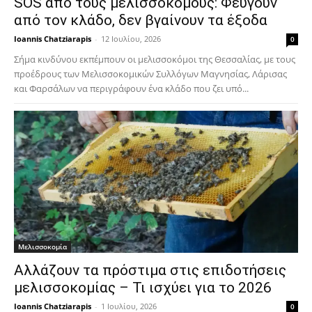
SOS από τους μελισσοκόμους: Φεύγουν
από τον κλάδο, δεν βγαίνουν τα έξοδα
Ioannis Chatziarapis
-
12 Ιουλίου, 2026
0
Σήμα κινδύνου εκπέμπουν οι μελισσοκόμοι της Θεσσαλίας, με τους
προέδρους των Μελισσοκομικών Συλλόγων Μαγνησίας, Λάρισας
και Φαρσάλων να περιγράφουν ένα κλάδο που ζει υπό...
Μελισσοκομία
Αλλάζουν τα πρόστιμα στις επιδοτήσεις
μελισσοκομίας – Τι ισχύει για το 2026
Ioannis Chatziarapis
-
1 Ιουλίου, 2026
0