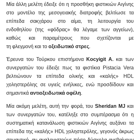
Μία άλλη μελέτη έδειξε ότι η προσθήκη φιστικιών Αιγίνης
στο μοντέλο της μεσογειακής διατροφής βελτίωσε τα
επίπεδα σακχάρου στο αίμα, τη λειτουργία του
ενδοθηλίου (της «φόδρας» θα λέγαμε των αγγείων),
καθώς και παραμέτρους που σχετίζονται με
τη φλεγμονή και το
οξειδωτικό στρες
.
Έρευνα του Τούρκου επιστήμονα
Kocyigit A.
και των
συνεργατών του έδειξε πως τα φιστίκια Pistacia Vera
βελτιώνουν τα επίπεδα ολικής και «καλής» HDL
χοληστερόλης σε υγιείς ενήλικες, ενώ προσδίδουν και
σημαντικά
αντιοξειδωτικά οφέλη
.
Μία ακόμη μελέτη, αυτή την φορά, του
Sheridan MJ
και
των συνεργατών του, κατέληξε στο συμπέρασμα ότι η
συστηματική κατανάλωση φιστικιών Αιγίνης αυξάνει τα
επίπεδα της «καλής» HDL χοληστερόλης, γεγονός άκρως
σημαντικό, αν αναλογιστούμε πόσο δύσκολα ανεβαίνουν