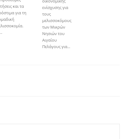
οικονομικής
τήσεις και τα
ενίσχυσης για
ρόστιμα για τη
τους
ομαδική
μελισσοκόμους
ελισσοκομία.
των Μικρών
..
Νησιών του
Αιγαίου
Πελάγους για...