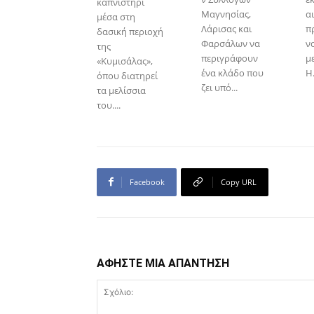
καπνιστήρι
Μαγνησίας,
αι
μέσα στη
Λάρισας και
π
δασική περιοχή
Φαρσάλων να
ν
της
περιγράφουν
μ
«Κυμισάλας»,
ένα κλάδο που
Η.
όπου διατηρεί
ζει υπό...
τα μελίσσια
του....
Facebook
Copy URL
ΑΦΗΣΤΕ ΜΙΑ ΑΠΑΝΤΗΣΗ