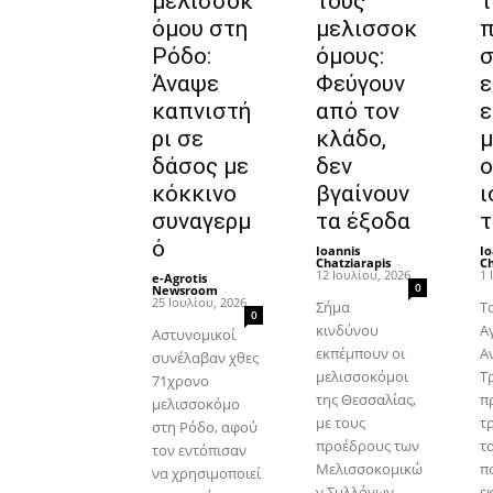
μελισσοκ
τους
τ
όμου στη
μελισσοκ
π
Ρόδο:
όμους:
σ
Άναψε
Φεύγουν
ε
καπνιστή
από τον
ε
ρι σε
κλάδο,
μ
δάσος με
δεν
ο
κόκκινο
βγαίνουν
ι
συναγερμ
τα έξοδα
τ
ό
Ioannis
Io
Chatziarapis
-
Ch
12 Ιουλίου, 2026
1 
e-Agrotis
0
Newsroom
-
25 Ιουλίου, 2026
Σήμα
Τ
0
κινδύνου
Α
Αστυνομικοί
εκπέμπουν οι
Α
συνέλαβαν χθες
μελισσοκόμοι
Τ
71χρονο
της Θεσσαλίας,
π
μελισσοκόμο
με τους
τ
στη Ρόδο, αφού
προέδρους των
τ
τον εντόπισαν
Μελισσοκομικώ
πο
να χρησιμοποιεί
ν Συλλόγων
ε