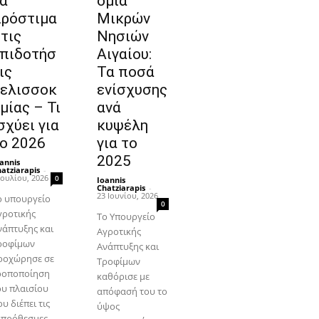
α
ομία
ρόστιμα
Μικρών
τις
Νησιών
πιδοτήσ
Αιγαίου:
ις
Τα ποσά
ελισσοκ
ενίσχυσης
μίας – Τι
ανά
σχύει για
κυψέλη
ο 2026
για το
2025
annis
atziarapis
-
Ιουλίου, 2026
0
Ioannis
Chatziarapis
-
23 Ιουνίου, 2026
ο υπουργείο
0
γροτικής
Το Υπουργείο
νάπτυξης και
Αγροτικής
ροφίμων
Ανάπτυξης και
ροχώρησε σε
Τροφίμων
ροποποίηση
καθόρισε με
ου πλαισίου
απόφασή του το
υ διέπει τις
ύψος
κπρόθεσμες