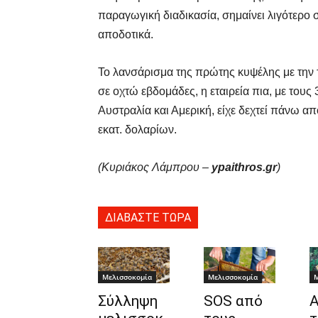
παραγωγική διαδικασία, σημαίνει λιγότερο σ
αποδοτικά.
Το λανσάρισμα της πρώτης κυψέλης με την τ
σε οχτώ εβδομάδες, η εταιρεία πια, με τους
Αυστραλία και Αμερική, είχε δεχτεί πάνω α
εκατ. δολαρίων.
(Κυριάκος Λάμπρου –
ypaithros.gr
)
ΔΙΑΒΑΣΤΕ ΤΩΡΑ
Μελισσοκομία
Μελισσοκομία
Μ
Σύλληψη
SOS από
Α