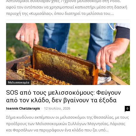
Αστυνομικοί συνέλαβαν χθες 71χρονο μελισσοκόμο στη Ρόδο,
αφού τον εντόπισαν να χρησιμοποιεί καπνιστήρι μέσα στη δασική
περιοχή της «Κυμισάλας», όπου διατηρεί τα μελίσσια του....
Μελισσοκομία
SOS από τους μελισσοκόμους: Φεύγουν
από τον κλάδο, δεν βγαίνουν τα έξοδα
Ioannis Chatziarapis
-
12 Ιουλίου, 2026
0
Σήμα κινδύνου εκπέμπουν οι μελισσοκόμοι της Θεσσαλίας, με τους
προέδρους των Μελισσοκομικών Συλλόγων Μαγνησίας, Λάρισας
και Φαρσάλων να περιγράφουν ένα κλάδο που ζει υπό...