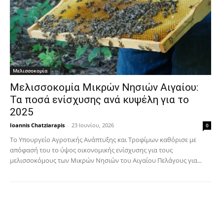
Μελισσοκομία
Μελισσοκομία Μικρών Νησιών Αιγαίου:
Τα ποσά ενίσχυσης ανά κυψέλη για το
2025
Ioannis Chatziarapis
-
23 Ιουνίου, 2026
0
Το Υπουργείο Αγροτικής Ανάπτυξης και Τροφίμων καθόρισε με
απόφασή του το ύψος οικονομικής ενίσχυσης για τους
μελισσοκόμους των Μικρών Νησιών του Αιγαίου Πελάγους για...
Facebook
Copy URL