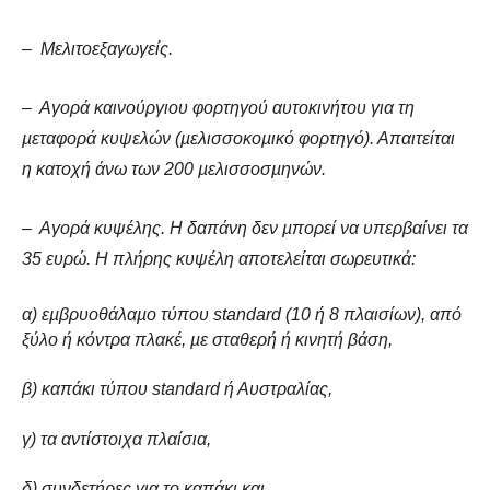
– Μελιτοεξαγωγείς.
– Αγορά καινούργιου φορτηγού αυτοκινήτου για τη
µεταφορά κυψελών (µελισσοκοµικό φορτηγό). Απαιτείται
η κατοχή άνω των 200 µελισσοσµηνών.
– Αγορά κυψέλης. Η δαπάνη δεν µπορεί να υπερβαίνει τα
35 ευρώ. Η πλήρης κυψέλη αποτελείται σωρευτικά:
α) εµβρυοθάλαµο τύπου standard (10 ή 8 πλαισίων), από
ξύλο ή κόντρα πλακέ, µε σταθερή ή κινητή βάση,
β) καπάκι τύπου standard ή Αυστραλίας,
γ) τα αντίστοιχα πλαίσια,
δ) συνδετήρες για το καπάκι και