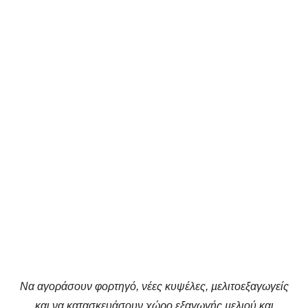
Να αγοράσουν φορτηγό, νέες κυψέλες, µελιτοεξαγωγείς
και να κατασκευάσουν χώρο εξαγωγής µελιού και