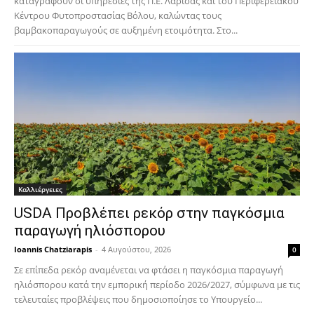
καταγράφουν οι υπηρεσίες της Π.Ε. Λάρισας και του Περιφερειακού
Κέντρου Φυτοπροστασίας Βόλου, καλώντας τους
βαμβακοπαραγωγούς σε αυξημένη ετοιμότητα. Στο...
Καλλιέργειες
USDA Προβλέπει ρεκόρ στην παγκόσμια
παραγωγή ηλιόσπορου
Ioannis Chatziarapis
-
4 Αυγούστου, 2026
0
Σε επίπεδα ρεκόρ αναμένεται να φτάσει η παγκόσμια παραγωγή
ηλιόσπορου κατά την εμπορική περίοδο 2026/2027, σύμφωνα με τις
τελευταίες προβλέψεις που δημοσιοποίησε το Υπουργείο...