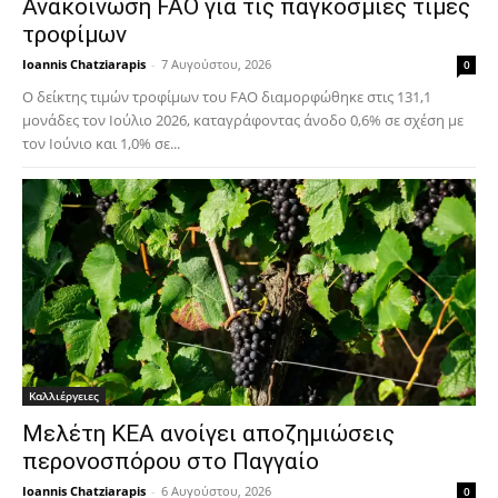
Ανακοίνωση FAO για τις παγκόσμιες τιμές
τροφίμων
Ioannis Chatziarapis
-
7 Αυγούστου, 2026
0
Ο δείκτης τιμών τροφίμων του FAO διαμορφώθηκε στις 131,1
μονάδες τον Ιούλιο 2026, καταγράφοντας άνοδο 0,6% σε σχέση με
τον Ιούνιο και 1,0% σε...
Καλλιέργειες
Μελέτη ΚΕΑ ανοίγει αποζημιώσεις
περονοσπόρου στο Παγγαίο
Ioannis Chatziarapis
-
6 Αυγούστου, 2026
0