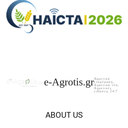
e-Agrotis.gr
Αγροτική
ενημέρωση,
Aγροτικά νέα,
Aγροτικές
ειδήσεις 24/7
ABOUT US