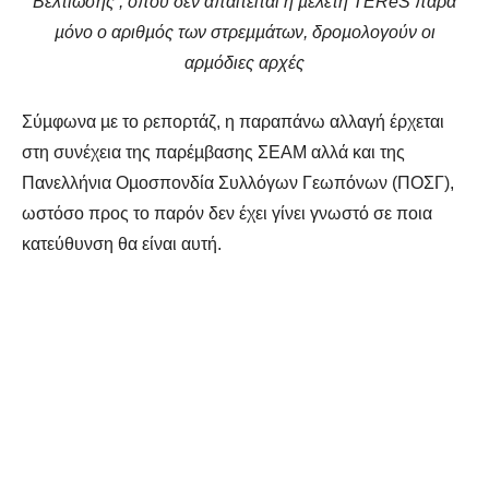
Βελτίωσης , όπου δεν απαιτείται η µελέτη TEReS παρά
µόνο ο αριθµός των στρεµµάτων, δροµολογούν οι
αρµόδιες αρχές
Σύµφωνα µε το ρεπορτάζ, η παραπάνω αλλαγή έρχεται
στη συνέχεια της παρέµβασης ΣΕΑΜ αλλά και της
Πανελλήνια Οµοσπονδία Συλλόγων Γεωπόνων (ΠΟΣΓ),
ωστόσο προς το παρόν δεν έχει γίνει γνωστό σε ποια
κατεύθυνση θα είναι αυτή.