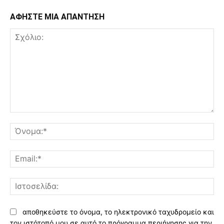
ΑΦΗΣΤΕ ΜΙΑ ΑΠΑΝΤΗΣΗ
Σχόλιο:
Όν
Ema
Ισ
αποθηκεύστε το όνομα, το ηλεκτρονικό ταχυδρομείο και
τον ιστότοπό μου σε αυτό το πρόγραμμα περιήγησης για την