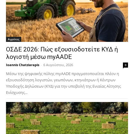
Αγρότες
ΟΣΔΕ 2026: Πώς εξουσιοδοτείτε ΚΥΔ ή
λογιστή μέσω myAADE
Ioannis Chatziarapis
-
6 Αυγούστου, 2026
0
Μέσω της ψηφιακής πύλης myAADE πραγματοποιείται πλέον η
εξουσιοδότηση λογιστών, γεωπόνων, κτηνιάτρων ή Κέντρων
Υποδοχής Δηλώσεων (ΚΥΔ) για την υποβολή της Ενιαίας Αίτησης
Ενίσχυσης...