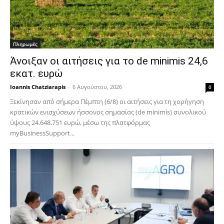
Πληρωμές
Άνοιξαν οι αιτήσεις για το de minimis 24,6
εκατ. ευρώ
Ioannis Chatziarapis
-
6 Αυγούστου, 2026
0
Ξεκίνησαν από σήμερα Πέμπτη (6/8) οι αιτήσεις για τη χορήγηση
κρατικών ενισχύσεων ήσσονος σημασίας (de minimis) συνολικού
ύψους 24.648.751 ευρώ, μέσω της πλατφόρμας
myBusinessSupport...