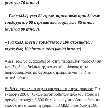
(αντί για 70 ίππων).
– Για καλλιέργεια δέντρων, κηπευτικών αµπελώνων
τουλάχιστον 60 στρεµµάτων, ισχύς έως 85 ίππων
(αντί για 80 ίππων).
– Για καλλιέργειες τουλάχιστον 100 στρεµµάτων,
ισχύς έως 100 ίππους (αντί για 80 ίππους).
Αξίζει εδώ να αναφερθεί ότι στην περασµένη πρόσκληση
των Σχεδίων Βελτίωσης ο σχετικός πίνακας ήταν
διαµορφωµένος µε λιγότερα στρέµµατα για τις ίδιες
ιπποδυνάµεις.
Η ίδια παρέκκλιση ισχύει και για τους κτηνοτρόφους
: Για
εκτροφή 200 θηλυκών αιγοπροβάτων άνω του έτους σε
ορεινές περιοχές ή 300 θηλυκών αιγοπροβάτων άνω του
έτους στην υπόλοιπη χώρα ή 80 ΜΜΖ βοοειδών ή 100