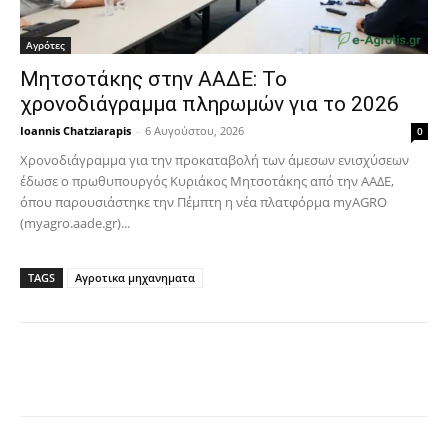
Αγρότες
Μητσοτάκης στην ΑΑΔΕ: Το
χρονοδιάγραμμα πληρωμών για το 2026
Ioannis Chatziarapis
-
6 Αυγούστου, 2026
0
Χρονοδιάγραμμα για την προκαταβολή των άμεσων ενισχύσεων
έδωσε ο πρωθυπουργός Κυριάκος Μητσοτάκης από την ΑΑΔΕ,
όπου παρουσιάστηκε την Πέμπτη η νέα πλατφόρμα myAGRO
(myagro.aade.gr)...
TAGS
Αγροτικα μηχανηματα
Facebook
Copy URL