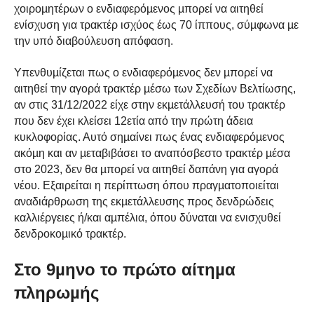
χοιροµητέρων ο ενδιαφερόµενος µπορεί να αιτηθεί
ενίσχυση για τρακτέρ ισχύος έως 70 ίππους, σύµφωνα µε
την υπό διαβούλευση απόφαση.
Υπενθυµίζεται πως ο ενδιαφερόµενος δεν µπορεί να
αιτηθεί την αγορά τρακτέρ µέσω των Σχεδίων Βελτίωσης,
αν στις 31/12/2022 είχε στην εκµετάλλευσή του τρακτέρ
που δεν έχει κλείσει 12ετία από την πρώτη άδεια
κυκλοφορίας. Αυτό σηµαίνει πως ένας ενδιαφερόµενος
ακόµη και αν µεταβιβάσει το αναπόσβεστο τρακτέρ µέσα
στο 2023, δεν θα µπορεί να αιτηθεί δαπάνη για αγορά
νέου. Εξαιρείται η περίπτωση όπου πραγµατοποιείται
αναδιάρθρωση της εκµετάλλευσης προς δενδρώδεις
καλλιέργειες ή/και αµπέλια, όπου δύναται να ενισχυθεί
δενδροκοµικό τρακτέρ.
Στο 9µηνο το πρώτο αίτηµα
πληρωµής