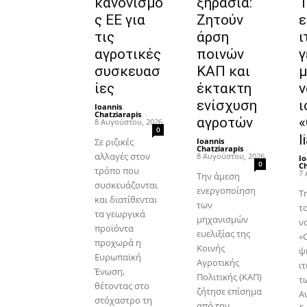
κανονισμό
ξηρασία:
1
ς ΕΕ για
Ζητούν
ε
τις
άρση
ι
αγροτικές
ποινών
γ
συσκευασ
ΚΑΠ και
μ
ίες
έκτακτη
ν
ενίσχυση
ι
Ioannis
Chatziarapis
-
αγροτών
«
8 Αυγούστου, 2026
0
l
Σε ριζικές
Ioannis
Chatziarapis
-
αλλαγές στον
8 Αυγούστου, 2026
Io
0
Ch
τρόπο που
7 
Την άμεση
συσκευάζονται
ενεργοποίηση
Τ
και διατίθενται
των
τ
τα γεωργικά
μηχανισμών
ν
προϊόντα
ευελιξίας της
«C
προχωρά η
Κοινής
ψ
Ευρωπαϊκή
Αγροτικής
ι
Ένωση,
Πολιτικής (ΚΑΠ)
τ
θέτοντας στο
ζήτησε επίσημα
Α
στόχαστρο τη
από την