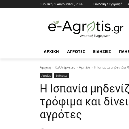
Κυριακή, 9 Αυγούστου, 2026
Σύνδεση / Εγγραφή
ΑΡΧΙΚΗ
AΓΡΟΤΕΣ
ΕΙΔΗΣΕΙΣ
ΠΛΗ
Αρχική
Καλλιέργειες
Αμπέλι
Η Ισπανία μηδενίζει Φ
Αμπέλι
Ειδήσεις
Η Ισπανία μηδενί
τρόφιμα και δίνει
αγρότες