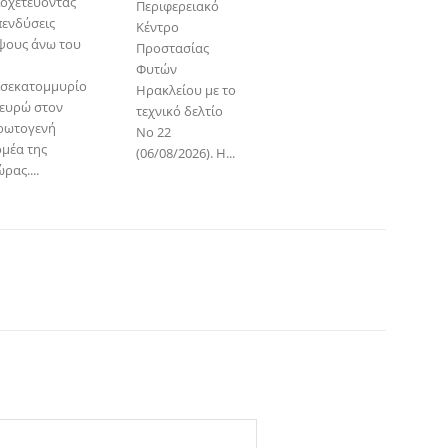
ιοχετεύοντας
Περιφερειακό
πενδύσεις
Κέντρο
ψους άνω του
Προστασίας
Φυτών
ισεκατομμυρίο
Ηρακλείου με το
 ευρώ στον
τεχνικό δελτίο
ρωτογενή
Νο 22
ομέα της
(06/08/2026). Η...
ρας....