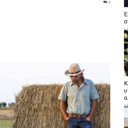
0
Ε
σ
9 
Κ
υ
α
9 