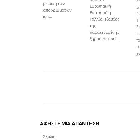
δ
μείωση των
Ευρωπαϊκή
ε
απορριμμάτων
Επιτροπή η
ύ
και...
Γαλλία, εξαιτίας
1
της
δ
παρατεταμένης
υ
ξηρασίας που...
π
τ
χώ
Facebook
Copy URL
ΑΦΗΣΤΕ ΜΙΑ ΑΠΑΝΤΗΣΗ