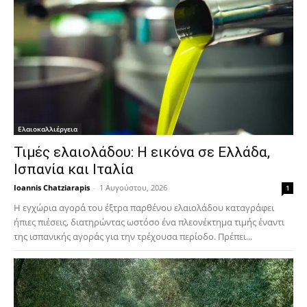
Ελαιοκαλλιέργεια
Τιμές ελαιολάδου: Η εικόνα σε Ελλάδα,
Ισπανία και Ιταλία
Ioannis Chatziarapis
-
1 Αυγούστου, 2026
1
Η εγχώρια αγορά του έξτρα παρθένου ελαιολάδου καταγράφει
ήπιες πιέσεις, διατηρώντας ωστόσο ένα πλεονέκτημα τιμής έναντι
της ισπανικής αγοράς για την τρέχουσα περίοδο. Πρέπει...