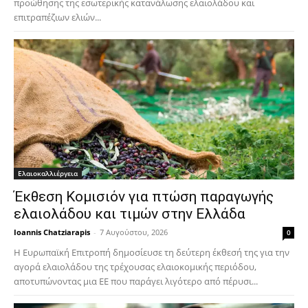
προώθησης της εσωτερικής κατανάλωσης ελαιολάδου και
επιτραπέζιων ελιών...
Ελαιοκαλλιέργεια
Έκθεση Κομισιόν για πτώση παραγωγής
ελαιολάδου και τιμών στην Ελλάδα
Ioannis Chatziarapis
-
7 Αυγούστου, 2026
0
Η Ευρωπαϊκή Επιτροπή δημοσίευσε τη δεύτερη έκθεσή της για την
αγορά ελαιολάδου της τρέχουσας ελαιοκομικής περιόδου,
αποτυπώνοντας μια ΕΕ που παράγει λιγότερο από πέρυσι...