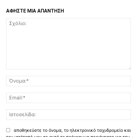
ΑΦΗΣΤΕ ΜΙΑ ΑΠΑΝΤΗΣΗ
Σχόλιο:
Όν
Ema
Ισ
αποθηκεύστε το όνομα, το ηλεκτρονικό ταχυδρομείο και
τον ιστότοπό μου σε αυτό το πρόγραμμα περιήγησης για την