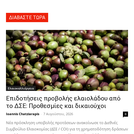
ΔΙΑΒΑΣΤΕ ΤΩΡΑ
Ελαιοκαλλιέργεια
Επιδοτήσεις προβολής ελαιολάδου από
το ΔΣΕ: Προθεσμίες και δικαιούχοι
Ioannis Chatziarapis
-
7 Αυγούστου, 2026
0
Νέα πρόσκληση υποβολής προτάσεων ανακοίνωσε το Διεθνές
Συμβούλιο Ελαιοκομίας (ΔΣΕ / COI) για τη χρηματοδότηση δράσεων