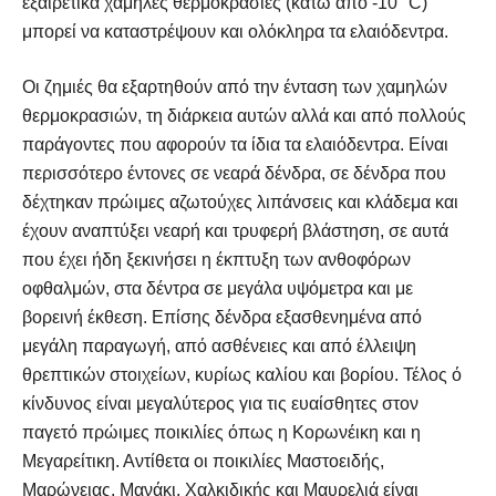
εξαιρετικά χαμηλές θερμοκρασίες (κάτω από -10 °C)
μπορεί να καταστρέψουν και ολόκληρα τα ελαιόδεντρα.
Οι ζημιές θα εξαρτηθούν από την ένταση των χαμηλών
θερμοκρασιών, τη διάρκεια αυτών αλλά και από πολλούς
παράγοντες που αφορούν τα ίδια τα ελαιόδεντρα. Είναι
περισσότερο έντονες σε νεαρά δένδρα, σε δένδρα που
δέχτηκαν πρώιμες αζωτούχες λιπάνσεις και κλάδεμα και
έχουν αναπτύξει νεαρή και τρυφερή βλάστηση, σε αυτά
που έχει ήδη ξεκινήσει η έκπτυξη των ανθοφόρων
οφθαλμών, στα δέντρα σε μεγάλα υψόμετρα και με
βορεινή έκθεση. Επίσης δένδρα εξασθενημένα από
μεγάλη παραγωγή, από ασθένειες και από έλλειψη
θρεπτικών στοιχείων, κυρίως καλίου και βορίου. Τέλος ό
κίνδυνος είναι μεγαλύτερος για τις ευαίσθητες στον
παγετό πρώιμες ποικιλίες όπως η Κορωνέικη και η
Μεγαρείτικη. Αντίθετα οι ποικιλίες Μαστοειδής,
Μαρώνειας, Μανάκι, Χαλκιδικής και Μαυρελιά είναι