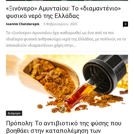
«Ξινόνερο» Αμυνταίου: Το «διαμαντένιο»
φυσικό νερό της Ελλάδας
Ioannis Chatziarapis
-
3 Φεβρουαρίου, 2025
0
Το «Ξινόνερο» Αμυνταίου έχει καθιερωθεί ως ένα από τα πιο
ιδιαίτερα φυσικά ανθρακούχα νερά της Ελλάδας, με πολλούς να το
αποκαλούν «διαμαντένιο» χάρη στην...
Διάφορα
Πρόπολη: Το αντιβιοτικό της φύσης που
βοηθάει στην καταπολέμηση των