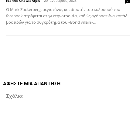
Ioannis Chatziarapis
-
20 Ιανουαρίου, 2025
0
Ο Mark Zuckerberg, μεγιστάνας και ιδρυτής του κολοσσού του
facebook στρέφεται στην κτηνοτροφία, καθώς αγόρασε ένα κοπάδι
βοοειδών για το συγκρότημα του «Bond villain»...
Facebook
Copy URL
ΑΦΗΣΤΕ ΜΙΑ ΑΠΑΝΤΗΣΗ