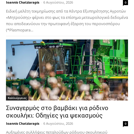
Ioannis Chatziarapis
-
6 Αυγούστου, 2026
0
Ειδική μελέτη τεκμηρίωσης από τα Κέντρα Εξυπηρέτησης Αγροτών
«Μητρούσης» φέρνει στο φως τα επίσημα μετεωρολογικά δεδομένα
που αποδεικνύουν την πρωτοφανή έξαρση του περονοσπόρου
(*Plasmopara...
Καλλιέργειες
Συναγερμός στο βαμβάκι για ρόδινο
σκουλήκι: Οδηγίες για ψεκασμούς
Ioannis Chatziarapis
-
6 Αυγούστου, 2026
0
Αυξημένες συλλήψεις πεταλούδων ρόδινου σκουληκιού