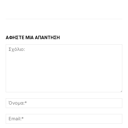
Facebook
Copy URL
ΑΦΗΣΤΕ ΜΙΑ ΑΠΑΝΤΗΣΗ
Σχόλιο:
Όν
Ema