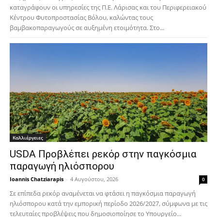
καταγράφουν οι υπηρεσίες της Π.Ε. Λάρισας και του Περιφερειακού
Κέντρου Φυτοπροστασίας Βόλου, καλώντας τους
βαμβακοπαραγωγούς σε αυξημένη ετοιμότητα. Στο...
Καλλιέργειες
USDA Προβλέπει ρεκόρ στην παγκόσμια
παραγωγή ηλιόσπορου
Ioannis Chatziarapis
-
4 Αυγούστου, 2026
0
Σε επίπεδα ρεκόρ αναμένεται να φτάσει η παγκόσμια παραγωγή
ηλιόσπορου κατά την εμπορική περίοδο 2026/2027, σύμφωνα με τις
τελευταίες προβλέψεις που δημοσιοποίησε το Υπουργείο...