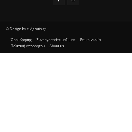
© Design by e-Agrotis.gr
Όροι Χρήσης
Συνεργαστείτε μαζί μας
Επικοινωνία
Πολιτική Απορρήτου
About us