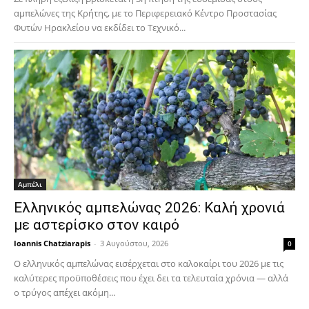
αμπελώνες της Κρήτης, με το Περιφερειακό Κέντρο Προστασίας
Φυτών Ηρακλείου να εκδίδει το Τεχνικό...
Αμπέλι
Ελληνικός αμπελώνας 2026: Καλή χρονιά
με αστερίσκο στον καιρό
Ioannis Chatziarapis
-
3 Αυγούστου, 2026
0
Ο ελληνικός αμπελώνας εισέρχεται στο καλοκαίρι του 2026 με τις
καλύτερες προϋποθέσεις που έχει δει τα τελευταία χρόνια — αλλά
ο τρύγος απέχει ακόμη...