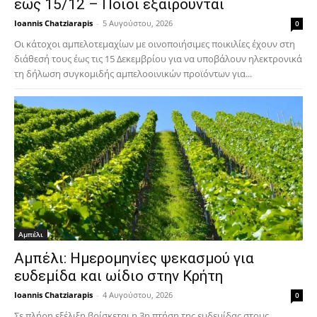
έως 15/12 – Ποιοι εξαιρούνται
Ioannis Chatziarapis
-
5 Αυγούστου, 2026
0
Οι κάτοχοι αμπελοτεμαχίων με οινοποιήσιμες ποικιλίες έχουν στη
διάθεσή τους έως τις 15 Δεκεμβρίου για να υποβάλουν ηλεκτρονικά
τη δήλωση συγκομιδής αμπελοοινικών προϊόντων για...
Αμπέλι
Αμπέλι: Ημερομηνίες ψεκασμού για
ευδεμίδα και ωίδιο στην Κρήτη
Ioannis Chatziarapis
-
4 Αυγούστου, 2026
0
Σε πλήρη εξέλιξη βρίσκεται η 3η πτήση της ευδεμίδας στους