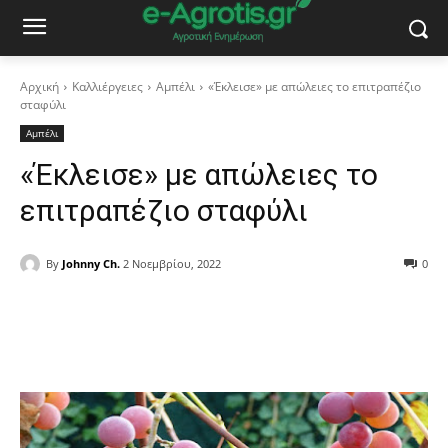
Αρχική
Καλλιέργειες
Αμπέλι
«Έκλεισε» με απώλειες το επιτραπέζιο
σταφύλι
Αμπέλι
«Έκλεισε» με απώλειες το
επιτραπέζιο σταφύλι
By
Johnny Ch.
2 Νοεμβρίου, 2022
0
Facebook
Copy URL